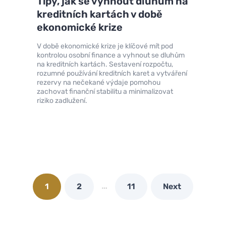
Tipy, jak se vyhnout dluhům na
kreditních kartách v době
ekonomické krize
V době ekonomické krize je klíčové mít pod
kontrolou osobní finance a vyhnout se dluhům
na kreditních kartách. Sestavení rozpočtu,
rozumné používání kreditních karet a vytváření
rezervy na nečekané výdaje pomohou
zachovat finanční stabilitu a minimalizovat
riziko zadlužení.
…
1
2
11
Next