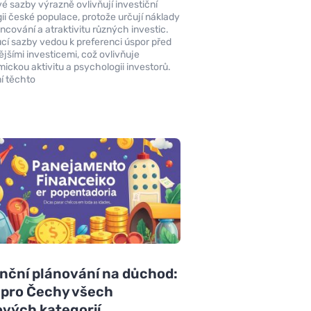
é sazby výrazně ovlivňují investiční
gii české populace, protože určují náklady
ancování a atraktivitu různých investic.
cí sazby vedou k preferenci úspor před
vějšími investicemi, což ovlivňuje
ickou aktivitu a psychologii investorů.
í těchto
nční plánování na důchod:
 pro Čechy všech
vých kategorií