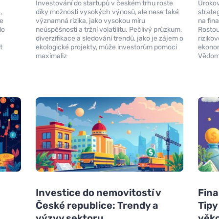
Investování do startupů v českém trhu roste
Úrokov
,
díky možnosti vysokých výnosů, ale nese také
strate
ie
významná rizika, jako vysokou míru
na fin
do
neúspěšnosti a tržní volatilitu. Pečlivý průzkum,
Rostou
diverzifikace a sledování trendů, jako je zájem o
riziko
t
ekologické projekty, může investorům pomoci
ekonom
maximaliz
Vědom
Investice do nemovitostí v
Fina
České republice: Trendy a
Tipy
výzvy sektoru
věko