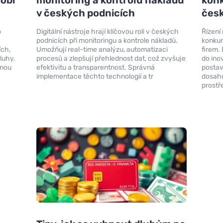
v českých podnicích
česk
o
Digitální nástroje hrají klíčovou roli v českých
Řízení 
podnicích při monitoringu a kontrole nákladů.
konkur
ích,
Umožňují real-time analýzu, automatizaci
firem.
luhy.
procesů a zlepšují přehlednost dat, což zvyšuje
do ino
nnou
efektivitu a transparentnost. Správná
postav
implementace těchto technologií a tr
dosahu
prostř