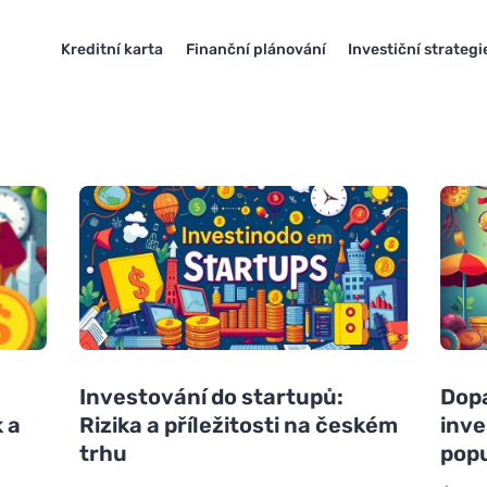
Kreditní karta
Finanční plánování
Investiční strategi
Investování do startupů:
Dop
k a
Rizika a příležitosti na českém
inve
trhu
pop