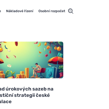
e
Nákladové řízení
Osobní rozpočet
ad úrokových sazeb na
stiční strategii české
ulace