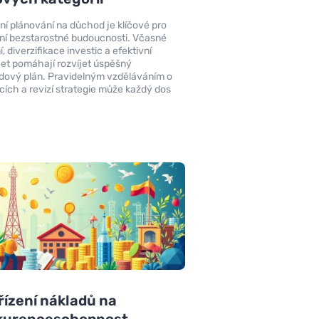
ní plánování na důchod je klíčové pro
ění bezstarostné budoucnosti. Včasné
, diverzifikace investic a efektivní
et pomáhají rozvíjet úspěšný
ový plán. Pravidelným vzděláváním o
icích a revizí strategie může každý dos
 řízení nákladů na
kurenceschopnost