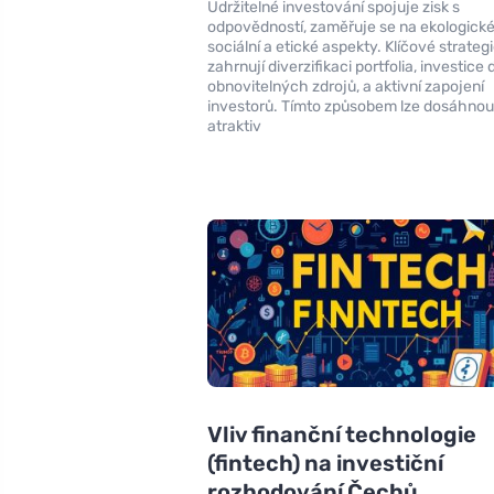
Udržitelné investování spojuje zisk s
odpovědností, zaměřuje se na ekologické
sociální a etické aspekty. Klíčové strateg
zahrnují diverzifikaci portfolia, investice 
obnovitelných zdrojů, a aktivní zapojení
investorů. Tímto způsobem lze dosáhnou
atraktiv
Vliv finanční technologie
(fintech) na investiční
rozhodování Čechů