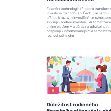
Finanční technologie (fintech) transformu
investiční rozhodování Čechů, usnadňují
přístup k různým investičním možnostem
zvyšují vzdělání investorů. Automatizace
online platformy a důraz na udržitelnost
přispívají k informovanějším a samostat
rozhodnutím, čím
Důležitost rodinného
finančního plánování v ob