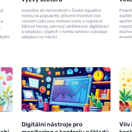
jí
Investice do nemovitostí v České republice
Finanč
rostou na popularitě, přičemž investoři čelí
zajišt
 a
výzvám, jako jsou rostoucí ceny a regulace.
spoření
,
Klíčové trendy zahrnují udržitelnost, digitalizaci
rozpoč
a lokalizaci. Úspěch v tomto sektoru vyžaduje
důchod
nějším
adaptaci na měnící
invest
Digitální nástroje pro
Vliv
dobí
monitoring a kontrolu nákladů
kon