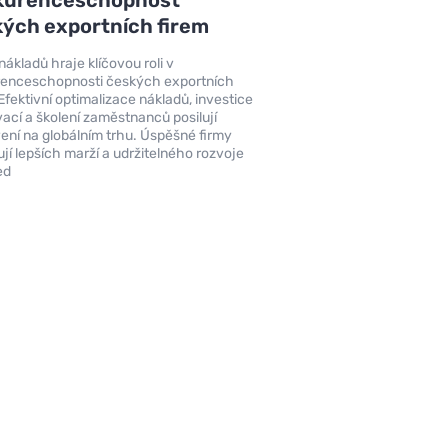
ých exportních firem
nákladů hraje klíčovou roli v
enceschopnosti českých exportních
 Efektivní optimalizace nákladů, investice
vací a školení zaměstnanců posilují
ení na globálním trhu. Úspěšné firmy
jí lepších marží a udržitelného rozvoje
ed