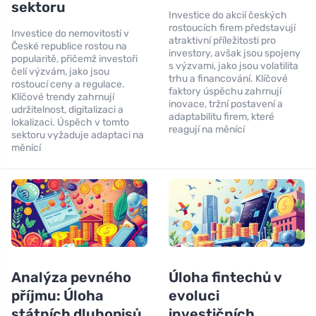
sektoru
Investice do akcií českých
rostoucích firem představují
Investice do nemovitostí v
atraktivní příležitosti pro
České republice rostou na
investory, avšak jsou spojeny
popularitě, přičemž investoři
s výzvami, jako jsou volatilita
čelí výzvám, jako jsou
trhu a financování. Klíčové
rostoucí ceny a regulace.
faktory úspěchu zahrnují
Klíčové trendy zahrnují
inovace, tržní postavení a
udržitelnost, digitalizaci a
adaptabilitu firem, které
lokalizaci. Úspěch v tomto
reagují na měnící
sektoru vyžaduje adaptaci na
měnící
Analýza pevného
Úloha fintechů v
příjmu: Úloha
evoluci
státních dluhopisů
investičních