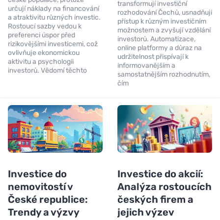
transformují investiční
určují náklady na financování
rozhodování Čechů, usnadňují
a atraktivitu různých investic.
přístup k různým investičním
Rostoucí sazby vedou k
možnostem a zvyšují vzdělání
preferenci úspor před
investorů. Automatizace,
rizikovějšími investicemi, což
online platformy a důraz na
ovlivňuje ekonomickou
udržitelnost přispívají k
aktivitu a psychologii
informovanějším a
investorů. Vědomí těchto
samostatnějším rozhodnutím,
čím
Investice do
Investice do akcií:
nemovitostí v
Analýza rostoucích
České republice:
českých firem a
Trendy a výzvy
jejich výzev