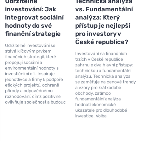
Udržitelné
Technická analýza
investování: Jak
vs. Fundamentální
integrovat sociální
analýza: Který
hodnoty do své
přístup je nejlepší
finanční strategie
pro investory v
České republice?
Udržitelné investování se
stává klíčovým prvkem
Investování na finančních
finančních strategií, které
trzích v České republice
propojují sociální a
zahrnuje dva hlavní přístupy:
environmentální hodnoty s
technickou a fundamentální
investičními cíli. Inspiruje
analýzu. Technická analýza
jednotlivce a firmy k podpoře
se zaměřuje na cenové trendy
etických projektů, ochraně
a vzory pro krátkodobé
přírody a odpovědnému
obchody, zatímco
rozhodování, čímž pozitivně
fundamentální analýza
ovlivňuje společnost a budouc
hodnotí ekonomické
ukazatele pro dlouhodobé
investice. Volba