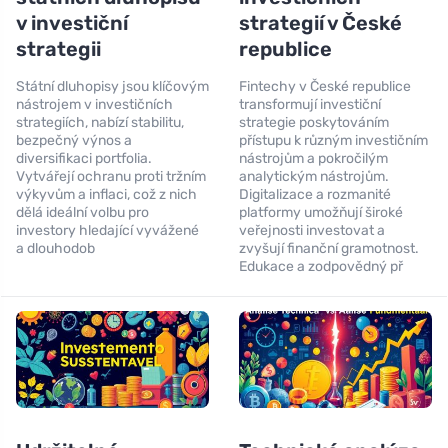
v investiční
strategií v České
strategii
republice
Státní dluhopisy jsou klíčovým
Fintechy v České republice
nástrojem v investičních
transformují investiční
strategiích, nabízí stabilitu,
strategie poskytováním
bezpečný výnos a
přístupu k různým investičním
diversifikaci portfolia.
nástrojům a pokročilým
Vytvářejí ochranu proti tržním
analytickým nástrojům.
výkyvům a inflaci, což z nich
Digitalizace a rozmanité
dělá ideální volbu pro
platformy umožňují široké
investory hledající vyvážené
veřejnosti investovat a
a dlouhodob
zvyšují finanční gramotnost.
Edukace a zodpovědný př