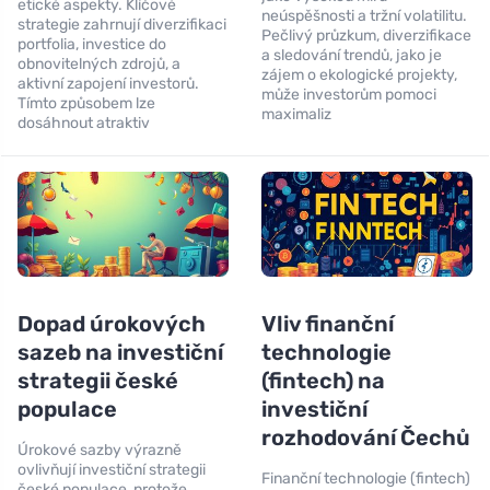
etické aspekty. Klíčové
neúspěšnosti a tržní volatilitu.
strategie zahrnují diverzifikaci
Pečlivý průzkum, diverzifikace
portfolia, investice do
a sledování trendů, jako je
obnovitelných zdrojů, a
zájem o ekologické projekty,
aktivní zapojení investorů.
může investorům pomoci
Tímto způsobem lze
maximaliz
dosáhnout atraktiv
Dopad úrokových
Vliv finanční
sazeb na investiční
technologie
strategii české
(fintech) na
populace
investiční
rozhodování Čechů
Úrokové sazby výrazně
ovlivňují investiční strategii
Finanční technologie (fintech)
české populace, protože