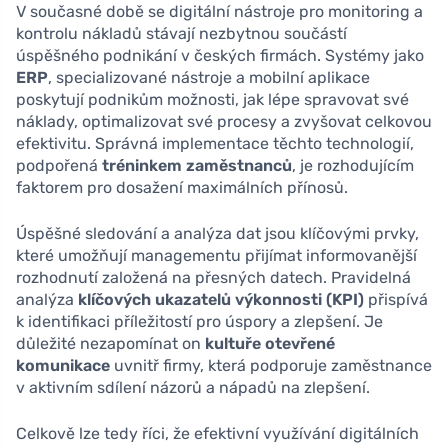
V současné době se digitální nástroje pro monitoring a
kontrolu nákladů stávají nezbytnou součástí
úspěšného podnikání v českých firmách. Systémy jako
ERP
, specializované nástroje a mobilní aplikace
poskytují podnikům možnosti, jak lépe spravovat své
náklady, optimalizovat své procesy a zvyšovat celkovou
efektivitu. Správná implementace těchto technologií,
podpořená
tréninkem zaměstnanců
, je rozhodujícím
faktorem pro dosažení maximálních přínosů.
Úspěšné sledování a analýza dat jsou klíčovými prvky,
které umožňují managementu přijímat informovanější
rozhodnutí založená na přesných datech. Pravidelná
analýza
klíčových ukazatelů výkonnosti (KPI)
přispívá
k identifikaci příležitostí pro úspory a zlepšení. Je
důležité nezapomínat on
kultuře otevřené
komunikace
uvnitř firmy, která podporuje zaměstnance
v aktivním sdílení názorů a nápadů na zlepšení.
Celkově lze tedy říci, že efektivní využívání digitálních