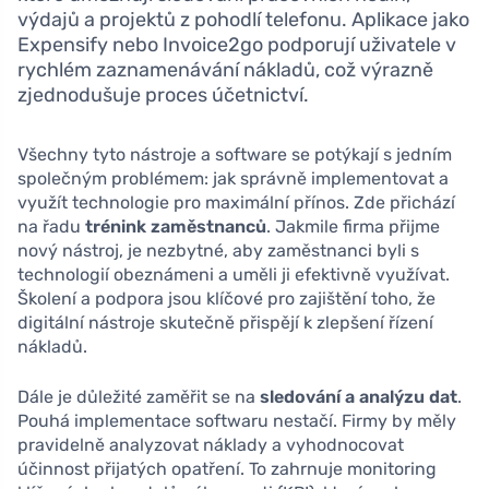
výdajů a projektů z pohodlí telefonu. Aplikace jako
Expensify nebo Invoice2go podporují uživatele v
rychlém zaznamenávání nákladů, což výrazně
zjednodušuje proces účetnictví.
Všechny tyto nástroje a software se potýkají s jedním
společným problémem: jak správně implementovat a
využít technologie pro maximální přínos. Zde přichází
na řadu
trénink zaměstnanců
. Jakmile firma přijme
nový nástroj, je nezbytné, aby zaměstnanci byli s
technologií obeznámeni a uměli ji efektivně využívat.
Školení a podpora jsou klíčové pro zajištění toho, že
digitální nástroje skutečně přispějí k zlepšení řízení
nákladů.
Dále je důležité zaměřit se na
sledování a analýzu dat
.
Pouhá implementace softwaru nestačí. Firmy by měly
pravidelně analyzovat náklady a vyhodnocovat
účinnost přijatých opatření. To zahrnuje monitoring