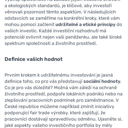
a ekologických standardů, je klíčové, aby investoři
věnovali pozornost těmto aspektům. V následujících
odstavcích se zaměříme na konkrétní kroky, které vám
mohou pomoci začlenit
udržitelné a etické principy
do
vašich investic. Každé investiční rozhodnutí má
potenciál ovlivnit nejen vaši peněženku, ale také široké
spektrum společnosti a životního prostředí.
Definice vašich hodnot
Prvním krokem k udržitelnému investování je jasná
definice toho, co pro vás představují
sociální hodnoty
.
Co je pro vás důležité? Možná vám záleží na ochraně
životního prostředí, podpoře lokálních podniků nebo na
zlepšování pracovních podmínek pro zaměstnance. V
České republice můžeme například zmínit iniciativy
podporující fair trade výrobky, které zajišťují, že
pracovníci dostávají spravedlivou odměnu. Ujasněte si,
jaké aspekty vašeho investičního portfolia by měly