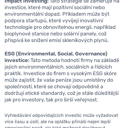
Impact Investing:
Tato strategie se zaměřuje na
investice, které mají pozitivní sociální nebo
environmentální dopad. Příkladem může být
podpora startupů, které vyvíjejí inovativní
technologie pro obnovitelnou energii, například
bioplynové stanice nebo solární panely, což
přispívá ke snížení emisí skleníkových plynů.
ESG (Environmental, Social, Governance)
investice:
Tato metoda hodnotí firmy na základě
jejich environmentálních, sociálních a řídících
praktik. Investice do firem s vysokým ESG skóre
může zajistit, že vaše peníze jsou umístěny do
společností, které se chovají odpovědně a
dodržují etické standardy, což je stále důležitější
jak pro investory, tak pro širší veřejnost.
Vyhledávání odpovídajících investic může vyžadovat
více času a úsilí, ale na oplátku přináší nejen lepší
emocionální pocit, ale také možnost dosáhnout