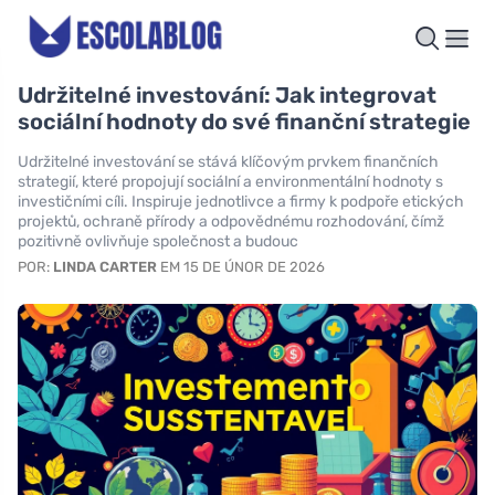
Udržitelné investování: Jak integrovat
sociální hodnoty do své finanční strategie
Udržitelné investování se stává klíčovým prvkem finančních
strategií, které propojují sociální a environmentální hodnoty s
investičními cíli. Inspiruje jednotlivce a firmy k podpoře etických
projektů, ochraně přírody a odpovědnému rozhodování, čímž
pozitivně ovlivňuje společnost a budouc
POR:
LINDA CARTER
EM 15 DE ÚNOR DE 2026