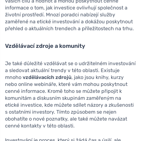
vašich cílů a hodnot a mohou poskytnout cenné
informace o tom, jak investice ovlivňují společnost a
životní prostředí. Mnozí poradci nabízejí služby
zaměřené na etické investování a dokážou poskytnout
přehled o aktuálních trendech a příležitostech na trhu.
Vzdělávací zdroje a komunity
Je také důležité vzdělávat se o udržitelném investování
a sledovat aktuální trendy v této oblasti. Existuje
mnoho
vzdělávacích zdrojů
, jako jsou knihy, kurzy
nebo online webináře, které vám mohou poskytnout
cenné informace. Kromě toho se můžete připojit k
komunitám a diskusním skupinám zaměřeným na
etické investice, kde můžete sdílet názory a zkušenosti
s ostatními investory. Tímto způsobem se nejen
obohatíte o nové poznatky, ale také můžete navázat
cenné kontakty v této oblasti.
Investování je proces, který si žádá čas a úsilí, ale