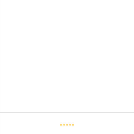
⭐⭐⭐⭐⭐