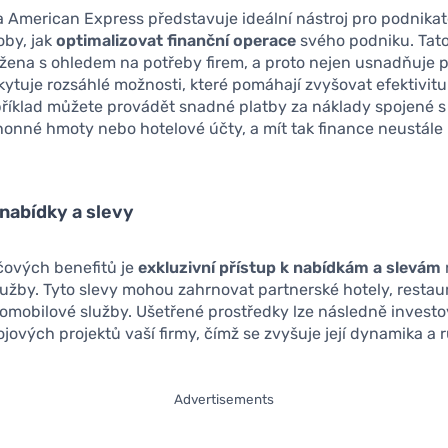
a American Express představuje ideální nástroj pro podnikate
oby, jak
optimalizovat finanční operace
svého podniku. Tato
ržena s ohledem na potřeby firem, a proto nejen usnadňuje p
ytuje rozsáhlé možnosti, které pomáhají zvyšovat efektivitu
příklad můžete provádět snadné platby za náklady spojené 
honné hmoty nebo hotelové účty, a mít tak finance neustále
 nabídky a slevy
čových benefitů je
exkluzivní přístup k nabídkám a slevám
užby. Tyto slevy mohou zahrnovat partnerské hotely, resta
omobilové služby. Ušetřené prostředky lze následně investo
ojových projektů vaší firmy, čímž se zvyšuje její dynamika a 
Advertisements