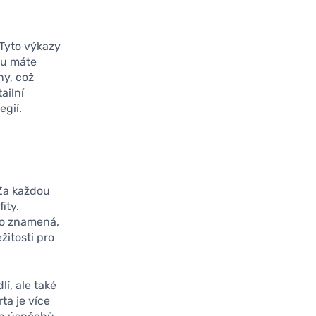
 Tyto výkazy
omu máte
ny, což
ailní
egií.
 Za každou
ity.
 To znamená,
žitosti pro
í, ale také
ta je více