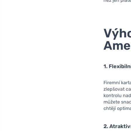
než jen plat
Výho
Amer
1. Flexibil
Firemní kart
zlepšovat c
kontrolu nad
můžete snadn
chtějí optim
2. Atrakti