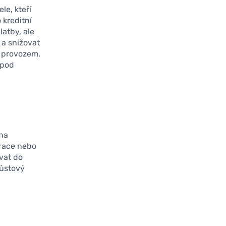
le, kteří
 kreditní
latby, ale
 a snižovat
s provozem,
 pod
na
urace nebo
vat do
růstový