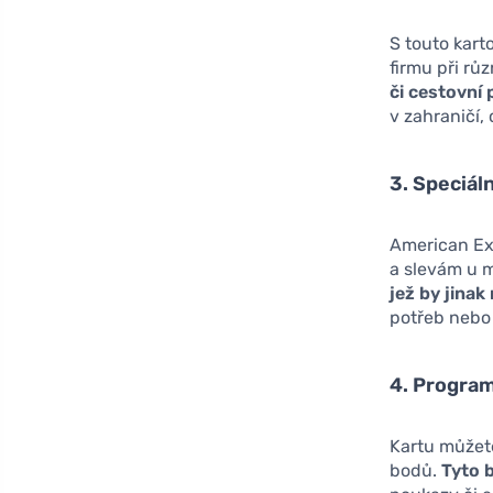
S touto karto
firmu při rů
či cestovní 
v zahraničí, 
3. Speciál
American Exp
a slevám u 
jež by jinak
potřeb nebo 
4. Progra
Kartu můžete
bodů.
Tyto 