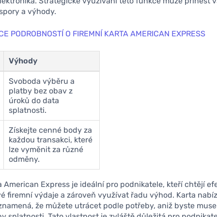
lektronika. Strategické využívání této funkce může přinést v
pory a výhody.
ÍCE PODROBNOSTÍ O FIREMNÍ KARTA AMERICAN EXPRESS
Výhody
Svoboda výběru a
platby bez obav z
úroků do data
splatnosti.
Získejte cenné body za
každou transakci, které
lze vyměnit za různé
odměny.
a American Express je ideální pro podnikatele, kteří chtějí ef
é firemní výdaje a zároveň využívat řadu výhod. Karta nabí
 znamená, že můžete utrácet podle potřeby, aniž byste museli
 splatnosti. Tato vlastnost je zvláště důležitá pro podnikatel