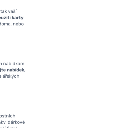
 tak vaší
užití karty
 doma, nebo
ním nabídkám
jte nabídek,
elářských
nostních
enky, dárkové