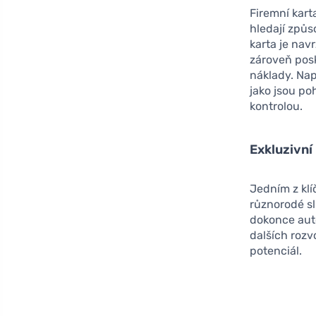
Firemní kart
hledají způs
karta je nav
zároveň posk
náklady. Na
jako jsou po
kontrolou.
Exkluzivní
Jedním z klí
různorodé sl
dokonce aut
dalších rozv
potenciál.