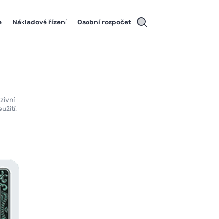
e
Nákladové řízení
Osobní rozpočet
uzivní
užití,