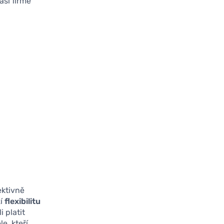
aší firmě
ektivně
zí
flexibilitu
 platit
e, kteří