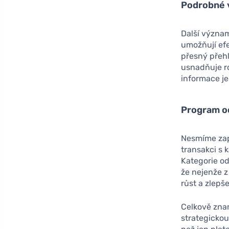
Podrobné 
Další význa
umožňují efe
přesný přehl
usnadňuje ro
informace je
Program 
Nesmíme za
transakci s 
Kategorie od
že nejenže z
růst a zlepš
Celkově znam
strategickou