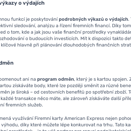
výkazy o výdajích
mnou funkcí je poskytování
podrobných výkazů o výdajích
.
ktivní sledování, analýzu a řízení firemních financí. Díky t
ed o tom, kde a jak jsou vaše finanční prostředky vynakládá
zhodování o budoucích investicích. Mít k dispozici takto det
 klíčové hlavně při plánování dlouhodobých finančních strat
odměn
pomenout ani na
program odměn
, který je s kartou spojen.
kartou získáváte body, které lze později směnit za různé benef
měn je široká – od cestovních benefitů po spotřební zboží.
 každé transakce něco máte, ale zároveň získáváte další příle
ení firemních služeb.
ená využívání Firemní karty American Express nejen pohodl
 výhodu, díky které můžete lépe konkurovat na trhu. Tato kar