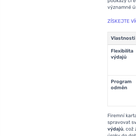
poukazy či e
významné ús
ZÍSKEJTE V
Vlastnosti
Flexibilita
výdajů
Program
odměn
Firemní kart
spravovat sv
výdajů
, což
úroky do doby