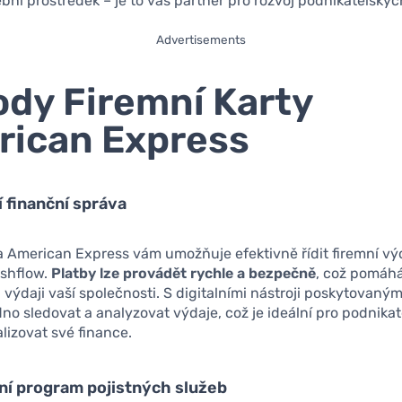
ební prostředek – je to váš partner pro rozvoj podnikatelský
Advertisements
dy Firemní Karty
ican Express
ní finanční správa
a American Express vám umožňuje efektivně řídit firemní vý
ashflow.
Platby lze provádět rychle a bezpečně
, což pomáh
 výdaji vaší společnosti. S digitalními nástroji poskytovaným
o sledovat a analyzovat výdaje, což je ideální pro podnikate
alizovat své finance.
vní program pojistných služeb