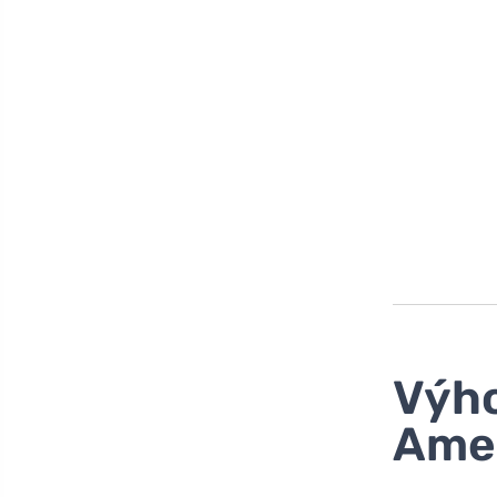
Výho
Amer