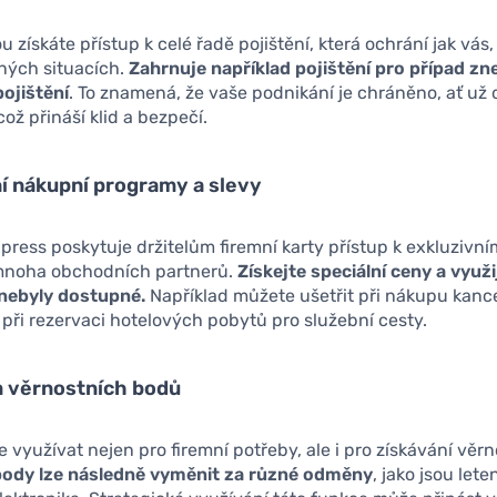
u získáte přístup k celé řadě pojištění, která ochrání jak vás,
zných situacích.
Zahrnuje například pojištění pro případ zne
pojištění
. To znamená, že vaše podnikání je chráněno, ať už
což přináší klid a bezpečí.
ní nákupní programy a slevy
ress poskytuje držitelům firemní karty přístup k exkluziv
mnoha obchodních partnerů.
Získejte speciální ceny a využi
 nebyly dostupné.
Například můžete ušetřit při nákupu kanc
při rezervaci hotelových pobytů pro služební cesty.
m věrnostních bodů
 využívat nejen pro firemní potřeby, ale i pro získávání věr
body lze následně vyměnit za různé odměny
, jako jsou let