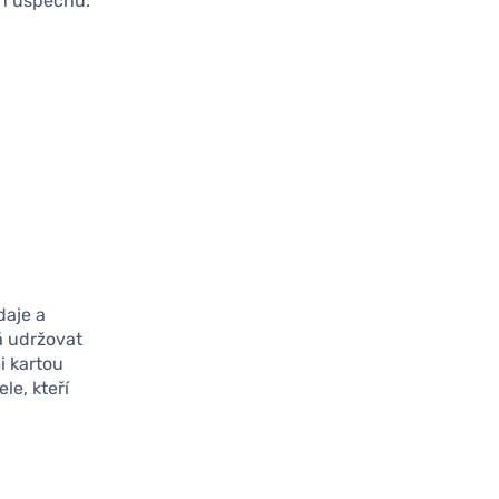
ch úspěchů.
daje a
á udržovat
i kartou
le, kteří