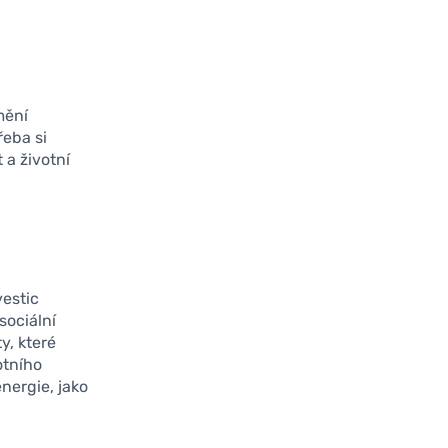
mění
řeba si
 a životní
vestic
sociální
y, které
otního
nergie, jako