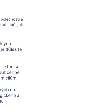
 společnosti a
 způsobů, jak
elných
 je důležité
, kteří se
nout cenné
im cílům.
ných na
ogického a
e.