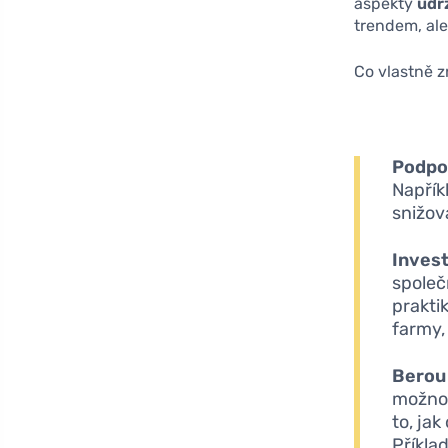
aspekty
udr
trendem, ale
Co vlastně z
Podpor
Napřík
snižov
Invest
společ
prakti
farmy,
Berou 
možnos
to, ja
Příkla