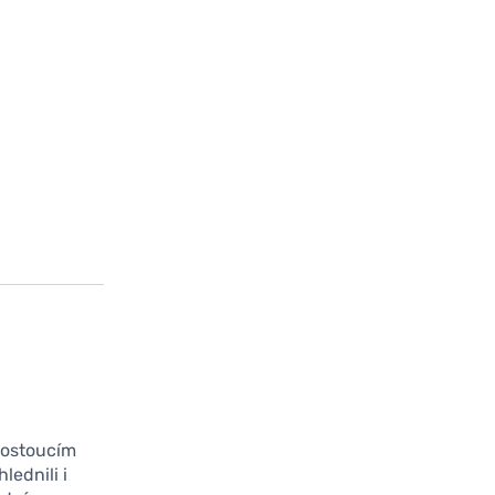
 rostoucím
lednili i