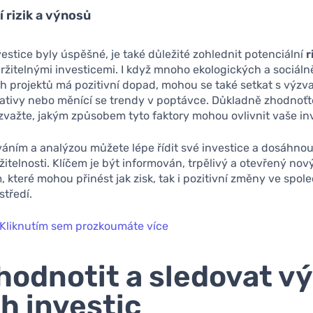
 rizik a výnosů
estice byly úspěšné, je také důležité zohlednit potenciální
r
ržitelnými investicemi. I když mnoho ekologických a sociáln
projektů má pozitivní dopad, mohou se také setkat s výzva
lativy nebo měnící se trendy v poptávce. Důkladně zhodnoť
a zvažte, jakým způsobem tyto faktory mohou ovlivnit vaše in
áním a analýzou můžete lépe řídit své investice a dosáhnou
ržitelnosti. Klíčem je být informován, trpělivý a otevřený no
m, které mohou přinést jak zisk, tak i pozitivní změny ve spole
středí.
Kliknutím sem prozkoumáte více
hodnotit a sledovat v
h investic