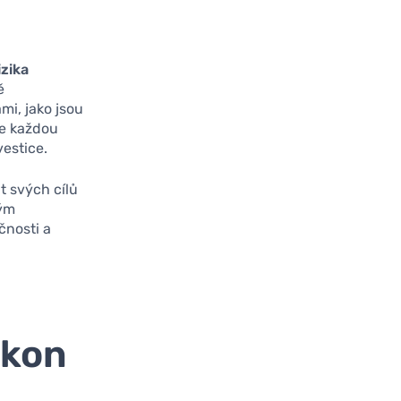
izika
ě
mi, jako jsou
te každou
vestice.
t svých cílů
vým
čnosti a
ýkon