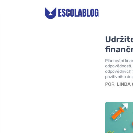
Udržit
finanč
Plánování fina
odpovědností. 
odpovědných f
pozitivního do
POR:
LINDA