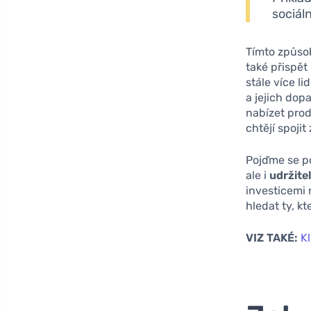
sociál
Tímto způso
také přispět
stále více li
a jejich dop
nabízet prod
chtějí spojit
Pojďme se po
ale i
udržite
investicemi 
hledat ty, k
VIZ TAKÉ:
Kl