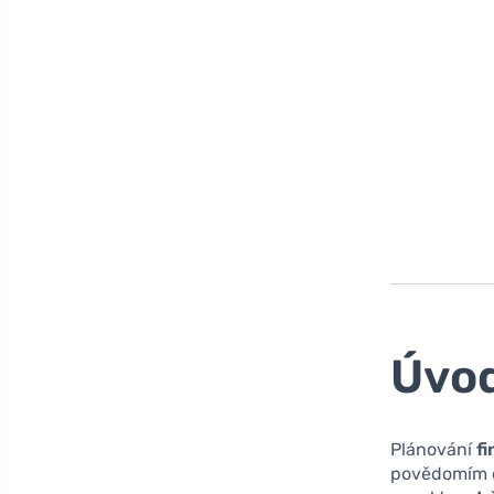
Úvo
Plánování
f
povědomím o 