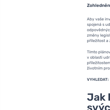
Zohlednění
Aby vaše inv
spojená s ud
odpovědných 
změny legis
příležitost 
Tímto plánov
v oblasti ud
příležitoste
životním pro
VYHLEDAT:
Jak 
svýc