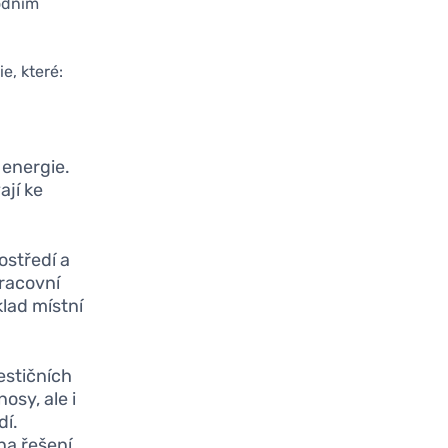
módním
e, které:
 energie.
ají ke
ostředí a
pracovní
klad místní
estičních
osy, ale i
dí.
na řešení