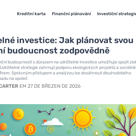
Kreditní karta
Finanční plánování
Investiční strategi
elné investice: Jak plánovat svou
ní budoucnost zodpovědně
nční budoucnosti s důrazem na udržitelné investice umožňuje spojit zis
Udržitelné strategie zahrnují podporu ekologických projektů a sociálně
irem. Správným přístupem a analýzou lze dosáhnout dlouhodobého
padu na společ
 CARTER
EM 27 DE BŘEZEN DE 2026