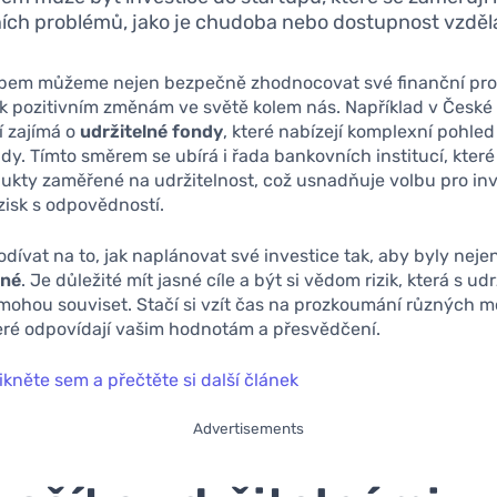
ních problémů, jako je chudoba nebo dostupnost vzděl
bem můžeme nejen bezpečně zhodnocovat své finanční pros
 k pozitivním změnám ve světě kolem nás. Například v České
dí zajímá o
udržitelné fondy
, které nabízejí komplexní pohled
ady. Tímto směrem se ubírá i řada bankovních institucí, které
ukty zaměřené na udržitelnost, což usnadňuje volbu pro inve
 zisk s odpovědností.
dívat na to, jak naplánovat své investice tak, aby byly neje
lné
. Je důležité mít jasné cíle a být si vědom rizik, která s ud
mohou souviset. Stačí si vzít čas na prozkoumání různých m
teré odpovídají vašim hodnotám a přesvědčení.
ikněte sem a přečtěte si další článek
Advertisements