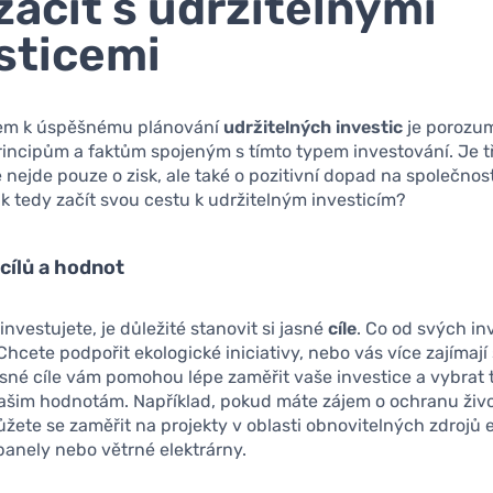
začít s udržitelnými
sticemi
em k úspěšnému plánování
udržitelných investic
je porozu
incipům a faktům spojeným s tímto typem investování. Je t
 nejde pouze o zisk, ale také o pozitivní dopad na společnost
ak tedy začít svou cestu k udržitelným investicím?
cílů a hodnot
investujete, je důležité stanovit si jasné
cíle
. Co od svých in
hcete podpořit ekologické iniciativy, nebo vás více zajímají 
sné cíle vám pomohou lépe zaměřit vaše investice a vybrat t
vašim hodnotám. Například, pokud máte zájem o ochranu živ
ůžete se zaměřit na projekty v oblasti obnovitelných zdrojů e
 panely nebo větrné elektrárny.