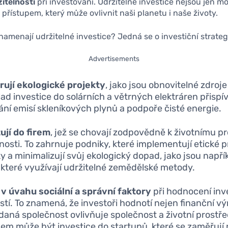
žitelnosti
při investování. Udržitelné investice nejsou jen 
 přístupem, který může ovlivnit naši planetu i naše životy.
namenají udržitelné investice? Jedná se o investiční strategi
Advertisements
ují ekologické projekty
, jako jsou obnovitelné zdroje
lad investice do solárních a větrných elektráren přispív
ání emisí skleníkových plynů a podpoře čisté energie.
ují do firem
, jež se chovají zodpovědně k životnímu pr
nosti. To zahrnuje podniky, které implementují etické 
ky a minimalizují svůj ekologický dopad, jako jsou napří
 které využívají udržitelné zemědělské metody.
v úvahu sociální a správní faktory
při hodnocení inv
tí. To znamená, že investoři hodnotí nejen finanční výn
k daná společnost ovlivňuje společnost a životní prostře
dem může být investice do startupů, které se zaměřují 