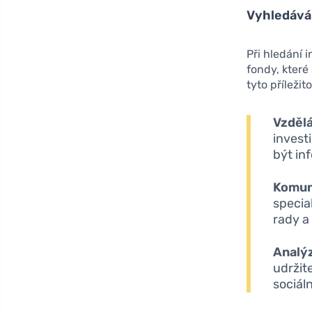
Vyhledáván
Při hledání i
fondy, které
tyto příležito
Vzdělá
investi
být in
Komuni
specia
rady a
Analý
udržit
sociáln