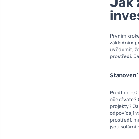
Jak 
inve
Prvním krok
základním pr
uvědomit, že
prostředí. J
Stanovení 
Předtím než 
očekáváte? C
projekty? Ja
odpovídají 
prostředí, m
jsou solární