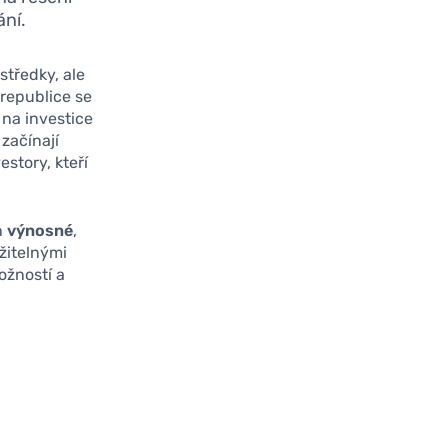
ání.
tředky, ale
 republice se
 na investice
 začínají
story, kteří
n
výnosné
,
ržitelnými
ožností a