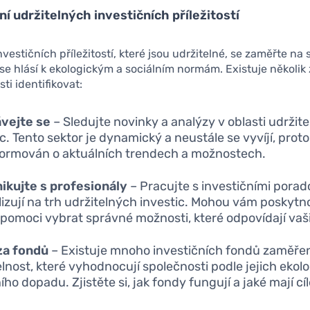
í udržitelných investičních příležitostí
nvestičních příležitostí, které jsou udržitelné, se zaměřte na
 se hlásí k ekologickým a sociálním normám. Existuje několik
sti identifikovat:
vejte se
– Sledujte novinky a analýzy v oblasti udržit
c. Tento sektor je dynamický a neustále se vyvíjí, proto
formován o aktuálních trendech a možnostech.
kujte s profesionály
– Pracujte s investičními poradci
lizují na trh udržitelných investic. Mohou vám poskyt
 pomoci vybrat správné možnosti, které odpovídají vaš
za fondů
– Existuje mnoho investičních fondů zaměře
elnost, které vyhodnocují společnosti podle jejich ekol
ího dopadu. Zjistěte si, jak fondy fungují a jaké mají cíl