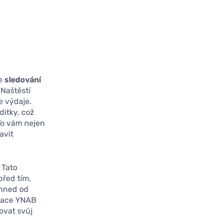
je
sledování
 Naštěstí
e výdaje.
itky, což
To vám nejen
avit
. Tato
před tím,
 hned od
ikace YNAB
vovat svůj