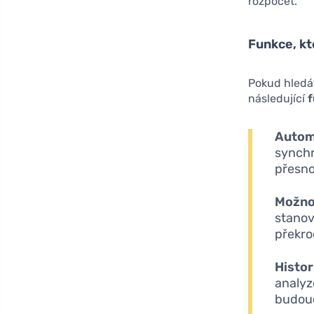
rozpočet.
Funkce, kt
Pokud hledát
následující
Autom
synchr
přesno
Možno
stanov
překro
Histor
analyz
budouc