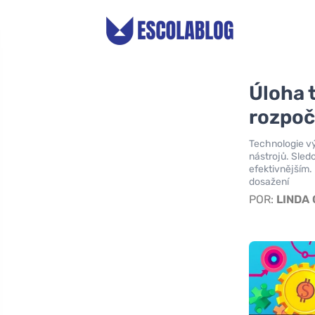
Úloha 
rozpoč
Technologie vý
nástrojů. Sled
efektivnějším.
dosažení
POR:
LINDA