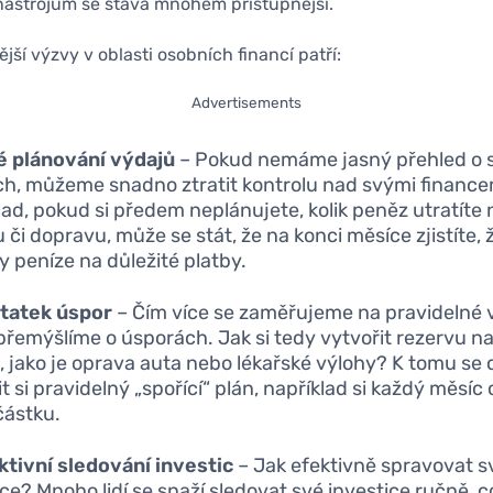
nástrojům se stává mnohem přístupnější.
ější výzvy v oblasti osobních financí patří:
Advertisements
é plánování výdajů
– Pokud nemáme jasný přehled o 
ch, můžeme snadno ztratit kontrolu nad svými finance
lad, pokud si předem neplánujete, kolik peněz utratíte n
 či dopravu, může se stát, že na konci měsíce zjistíte,
y peníze na důležité platby.
tatek úspor
– Čím více se zaměřujeme na pravidelné v
řemýšlíme o úsporách. Jak si tedy vytvořit rezervu n
, jako je oprava auta nebo lékařské výlohy? K tomu se
t si pravidelný „spořící“ plán, například si každý měsíc
částku.
tivní sledování investic
– Jak efektivně spravovat s
ice? Mnoho lidí se snaží sledovat své investice ručně, 