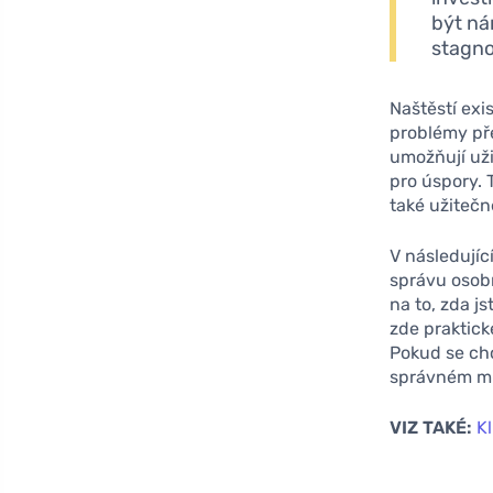
být ná
stagno
Naštěstí ex
problémy př
umožňují uži
pro úspory. 
také užitečn
V následují
správu osob
na to, zda j
zde praktick
Pokud se chc
správném mí
VIZ TAKÉ:
Kl