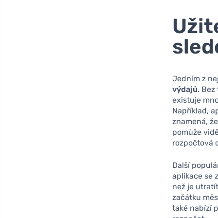
Užit
sled
Jedním z nej
výdajů
. Bez
existuje mno
Například, a
znamená, že
pomůže vidět
rozpočtová 
Další populá
aplikace se 
než je utrat
začátku měs
také nabízí 