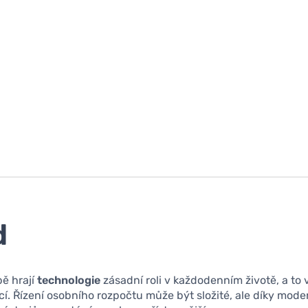
d
ě hrají
technologie
zásadní roli v každodenním životě, a to
cí. Řízení osobního rozpočtu může být složité, ale díky mod