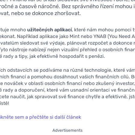
ročné a časově náročné. Bez správného řízení mohou 
vat, nebo se dokonce zhoršovat.
istuje mnoho
užitečných aplikací
, které nám mohou pomoci t
ekonat. Například aplikace jako Mint nebo YNAB (You Need 
vatelům sledovat své výdaje, plánovat rozpočet a dokonce n
Tyto nástroje nabízejí nejen vizuální přehled o osobních finan
é rady a tipy, jak efektivně hospodařit s penězi.
cích odstavcích se podíváme na různé technologie, které vá
ních financí a pomohou dosáhnout vašich finančních cílů. 
ste nováček v oblasti osobních financí nebo zkušený investor
é rady a doporučení, které vám usnadní orientaci ve finančn
ete naučit, jak spravovat své finance chytře a efektivně, js
stě!
ikněte sem a přečtěte si další článek
Advertisements