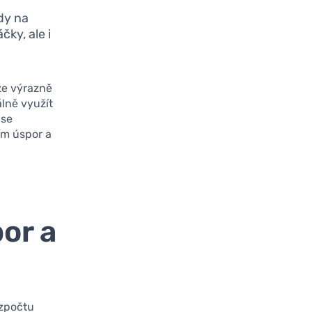
dy na
ky, ale i
že výrazně
álně využít
 se
ím úspor a
or a
ozpočtu