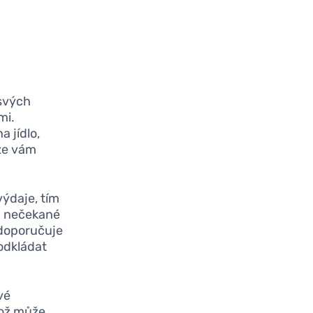
svých
mi.
a jídlo,
 že vám
ýdaje, tím
a nečekané
 doporučuje
 odkládat
vé
což může