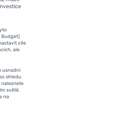
investice
yto
A Budget)
astavit cíle
cích, ale
m usnadní
Bez ohledu
, naleznete
ím světě.
te na