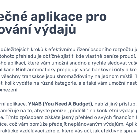
ečné aplikace pro
ování výdajů
důležitějších kroků k efektivnímu řízení osobního rozpočtu 
 tohoto přehledu je obtížné zjistit, kde vlastně peníze proudí.
ho aplikací, které vám umožní snadno a rychle sledovat vaš
plikace
Mint
automaticky propojuje vaše bankovní účty a kred
 všechny transakce jsou shromažďovány na jednom místě. 
, kolik vydáte na různé kategorie, ale také vám umožní nast
omezení.
rní aplikace,
YNAB (You Need A Budget)
, nabízí jiný přístup
zaměřuje na to, abyste peníze „přidělili“ na konkrétní výdaje 
íte. Tímto způsobem získáte jasný přehled o svých financích
íce, což vám pomůže předejít neplánovaným výdajům. Apl
praktické vzdělávací zdroje, které vás učí, jak efektivně spra