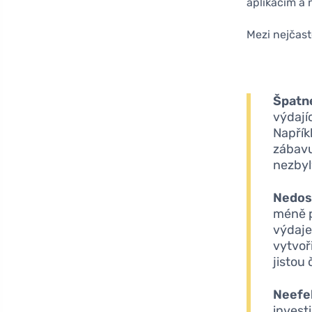
aplikacím a 
Mezi nejčast
Špatn
výdají
Napřík
zábavu
nezbyl
Nedos
méně p
výdaje
vytvoři
jistou 
Neefek
invest