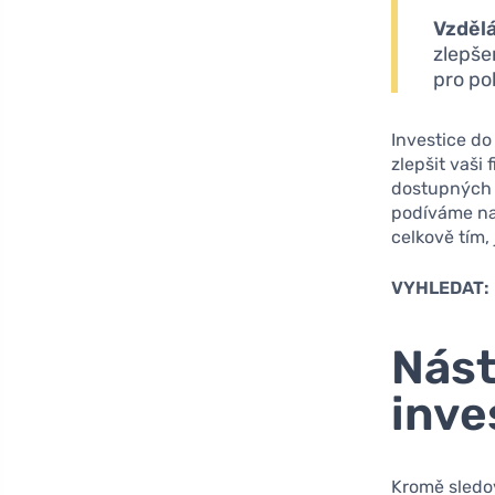
Vzdělá
zlepše
pro po
Investice do
zlepšit vaši
dostupných z
podíváme na 
celkově tím,
VYHLEDAT:
Nást
inve
Kromě sledo