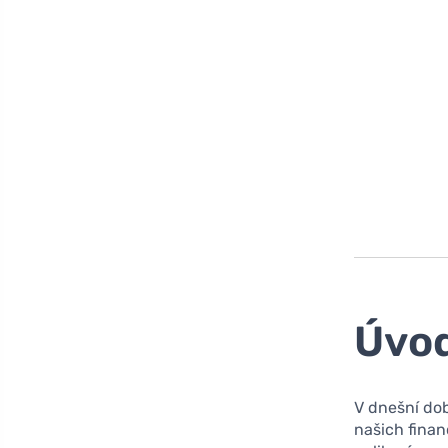
Úvo
V dnešní dob
našich finan