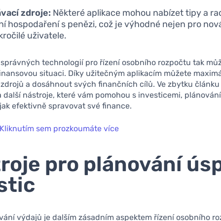
vací zdroje:
Některé aplikace mohou nabízet tipy a ra
ní hospodaření s penězi, což je výhodné nejen pro nováč
kročilé uživatele.
 správných technologií pro řízení osobního rozpočtu tak mů
 finansovou situaci. Díky užitečným aplikacím můžete maxim
drojů a dosáhnout svých finančních cílů. Ve zbytku článku
další nástroje, které vám pomohou s investicemi, plánován
 jak efektivně spravovat své finance.
Kliknutím sem prozkoumáte více
roje pro plánování úsp
stic
vání výdajů je dalším zásadním aspektem řízení osobního r