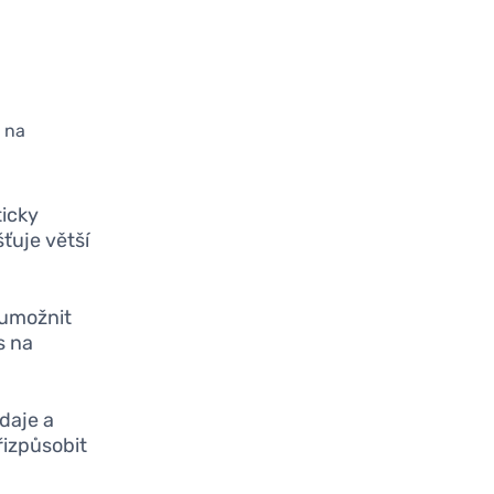
e na
icky
šťuje větší
 umožnit
s na
daje a
řizpůsobit