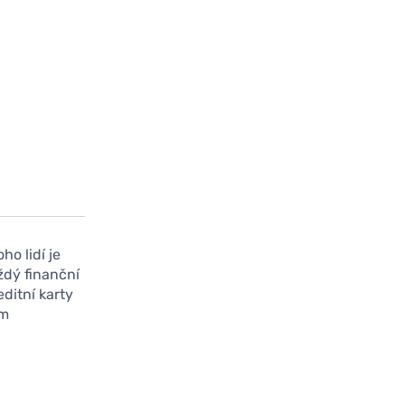
o lidí je
ždý finanční
ditní karty
ým