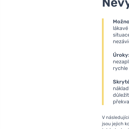
Nevý
Možno
lákavé
situac
nezávi
Úroky
nezapl
rychle
Skryté
náklad
důleži
překv
V následujíc
jsou jejich 