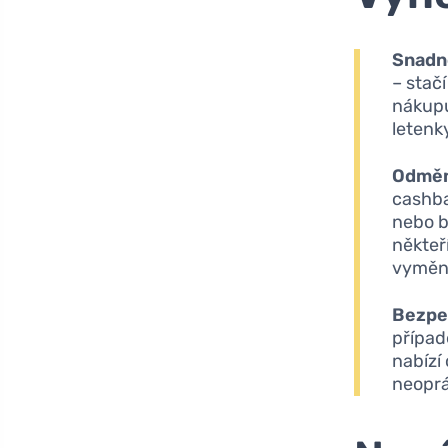
Snadné
– stačí
nákupu
letenk
Odměn
cashba
nebo b
někteř
vyměni
Bezpe
případ
nabízí
neoprá