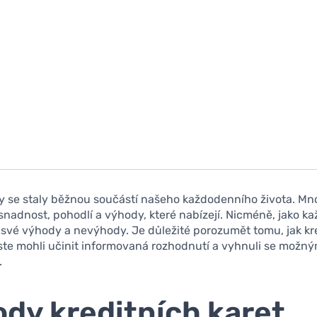
ty se staly běžnou součástí našeho každodenního života. Mnoh
snadnost, pohodlí a výhody, které nabízejí. Nicméně, jako ka
í své výhody a nevýhody. Je důležité porozumět tomu, jak kre
ste mohli učinit informovaná rozhodnutí a vyhnuli se možn
.
dy kreditních karet