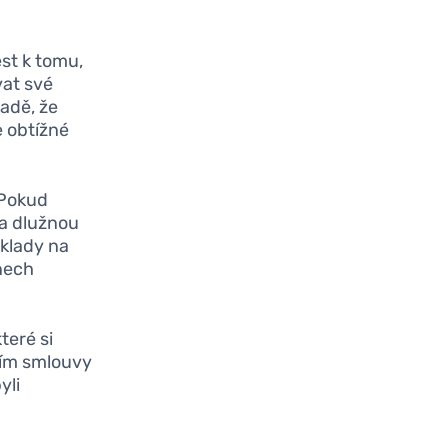
st k tomu,
vat své
padě, že
e obtížné
 Pokud
na dlužnou
áklady na
ínech
teré si
ním smlouvy
yli