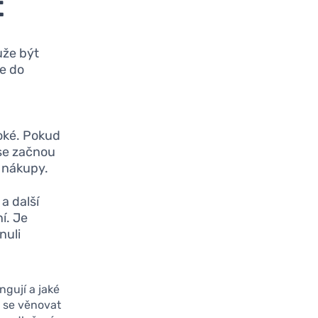
t
ůže být
te do
oké. Pokud
 se začnou
e nákupy.
a další
í. Je
nuli
ngují a jaké
e se věnovat