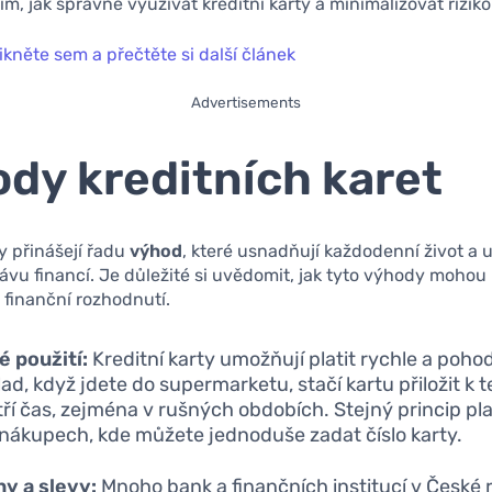
iím, jak správně využívat kreditní karty a minimalizovat riziko
ikněte sem a přečtěte si další článek
Advertisements
dy kreditních karet
ty přinášejí řadu
výhod
, které usnadňují každodenní život a 
rávu financí. Je důležité si uvědomit, jak tyto výhody mohou
e finanční rozhodnutí.
 použití:
Kreditní karty umožňují platit rychle a poho
lad, když jdete do supermarketu, stačí kartu přiložit k 
tří čas, zejména v rušných obdobích. Stejný princip plat
 nákupech, kde můžete jednoduše zadat číslo karty.
y a slevy:
Mnoho bank a finančních institucí v České 