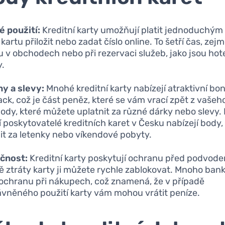
 použití:
Kreditní karty umožňují platit jednoduchý
 kartu přiložit nebo zadat číslo online. To šetří čas, zej
 v obchodech nebo při rezervaci služeb, jako jsou hot
y.
y a slevy:
Mnohé kreditní karty nabízejí atraktivní bon
ck, což je část peněz, které se vám vrací zpět z vašeh
ody, které můžete uplatnit za různé dárky nebo slevy. 
í poskytovatelé kreditních karet v Česku nabízejí body, 
t za letenky nebo víkendové pobyty.
čnost:
Kreditní karty poskytují ochranu před podvode
ě ztráty karty ji můžete rychle zablokovat. Mnoho bank
 ochranu při nákupech, což znamená, že v případě
vněného použití karty vám mohou vrátit peníze.