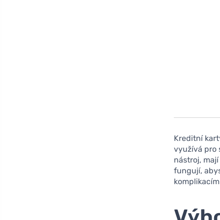
Kreditní kar
využívá pro 
nástroj, maj
fungují, aby
komplikacím
Výho