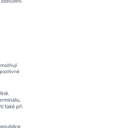
 zadlužení.
umožňují
 pozitivně
dlně.
terminálu,
í také při
republice