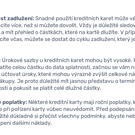
st zadlužení:
Snadné použití kreditních karet může vé
ácíte více, než si můžete dovolit. Vždy je důležité sledo
 a mít přehled o částkách, které na kartě dlužíte. V pří
cíte včas, můžete se dostat do cyklu zadlužení, který j
:
Úrokové sazby u kreditních karet mohou být vysoké.
atíte celou částku do data splatnosti, začnou se vám 
 účtovat úroky, které mohou výrazně zvýšit celkové n
ákupy. Je proto důležité mít jasnou představu o term
sti a pokusit se platit celé dlužné částky.
 poplatky:
Některé kreditní karty mají roční poplatky, k
 při pořízení karty vůbec neuvědomit. Před podepsá
ežité důkladně si přečíst všechny podmínky, abyste neb
peni dalšími náklady.