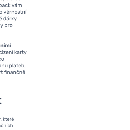
shback vám
o věrnostní
é dárky
ty pro
ními
cizení karty
ko
anu plateb,
t finančně
t
y
, které
nčních