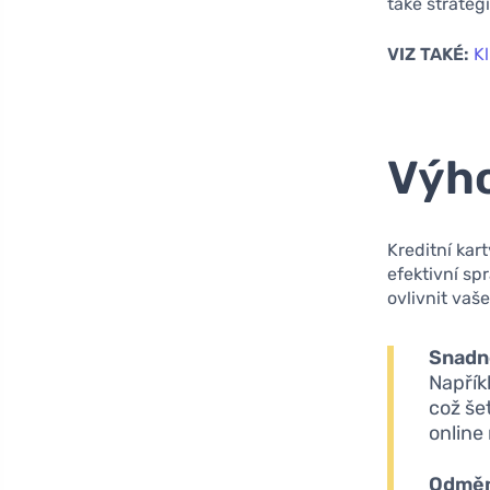
také strateg
VIZ TAKÉ:
Kl
Výho
Kreditní kar
efektivní sp
ovlivnit vaš
Snadné
Napřík
což še
online
Odměn