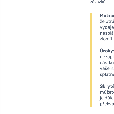
závazků.
Možno
že utr
výdaje
nesplá
zlomit.
Úroky
nezapl
částku
vaše n
splatno
Skryté
můžete
je důl
překva