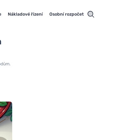
e
Nákladové řízení
Osobní rozpočet
h
vodům.