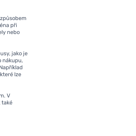
m způsobem
ména při
ely nebo
usy, jako je
o nákupu,
Například
které lze
m. V
 také