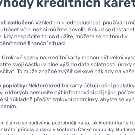
hody kreditních kare
st zadlužení:
Vzhledem k jednoduchosti používání m
 utrácet více, než si můžete dovolit. Pokud se dostane
e, kdy nesplácíte to, co dlužíte, můžete se ocitnout v
děníhodné finanční situaci.
:
Úrokové sazby na kreditní karty mohou být velmi vys
atíte svoji částku v plné výši do data splatnosti, úroky
 sčítat. To může značně zvýšit celkové náklady na vaš
 poplatky:
Některé kreditní karty účtují roční poplatky 
y, o kterých nemusíte být informováni při jejich pořízen
té si důkladně přečíst smluvní podmínky, abyste se vyh
apením.
ím článku se podíváme podrobněji na to, jak kreditní karty fu
konkrétní přínosy a rizika v kontextu České republiky. Budem