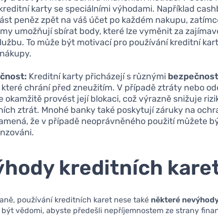
 kreditní karty se speciálními výhodami. Například ca
část peněz zpět na váš účet po každém nakupu, zatímc
my umožňují sbírat body, které lze vyměnit za zajímav
lužbu. To může být motivací pro používání kreditní kar
 nákupy.
čnost:
Kreditní karty přicházejí s různými
bezpečnost
, které chrání před zneužitím. V případě ztráty nebo od
 okamžitě provést její blokaci, což výrazně snižuje rizi
ních ztrát. Mnohé banky také poskytují záruky na ochr
amená, že v případě neoprávněného použití můžete bý
nzováni.
hody kreditních kare
aně, používání kreditních karet nese také
některé nevýhod
i být vědomi, abyste předešli nepříjemnostem ze strany fina