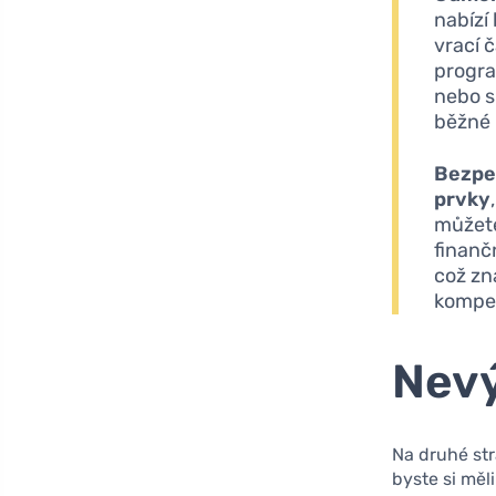
nabízí
vrací 
progra
nebo s
běžné
Bezpe
prvky
můžete
finanč
což zn
kompe
Nevý
Na druhé str
byste si měl