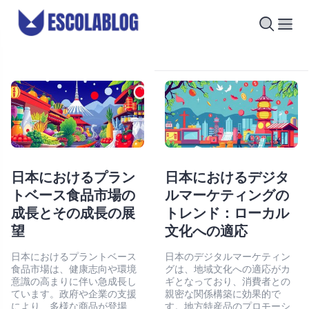
日本におけるプラン
日本におけるデジタ
トベース食品市場の
ルマーケティングの
成長とその成長の展
トレンド：ローカル
望
文化への適応
日本におけるプラントベース
日本のデジタルマーケティン
食品市場は、健康志向や環境
グは、地域文化への適応がカ
意識の高まりに伴い急成長し
ギとなっており、消費者との
ています。政府や企業の支援
親密な関係構築に効果的で
により、多様な商品が登場
す。地方特産品のプロモーシ