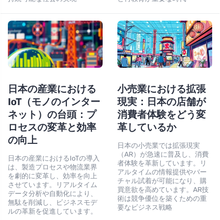
日本の産業における
小売業における拡張
IoT（モノのインター
現実：日本の店舗が
ネット）の台頭：プ
消費者体験をどう変
ロセスの変革と効率
革しているか
の向上
日本の小売業では拡張現実
（AR）が急速に普及し、消費
日本の産業におけるIoTの導入
者体験を革新しています。リ
は、製造プロセスや物流業界
アルタイムの情報提供やバー
を劇的に変革し、効率を向上
チャル試着が可能になり、購
させています。リアルタイム
買意欲を高めています。AR技
データ分析や自動化により、
術は競争優位を築くための重
無駄を削減し、ビジネスモデ
要なビジネス戦略
ルの革新を促進しています。