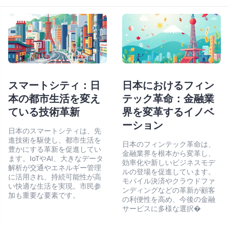
スマートシティ：日
日本におけるフィン
本の都市生活を変え
テック革命：金融業
ている技術革新
界を変革するイノベ
ーション
日本のスマートシティは、先
進技術を駆使し、都市生活を
日本のフィンテック革命は、
豊かにする革新を促進してい
金融業界を根本から変革し、
ます。IoTやAI、大きなデータ
効率化や新しいビジネスモデ
解析が交通やエネルギー管理
ルの登場を促進しています。
に活用され、持続可能性が高
モバイル決済やクラウドファ
い快適な生活を実現。市民参
ンディングなどの革新が顧客
加も重要な要素です。
の利便性を高め、今後の金融
サービスに多様な選択�