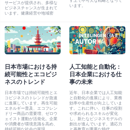
す上で不可欠な戦略となって
サービスが提供され、多様な
います。
ビジネスチャンスが生まれて
います。健康経営や地域密
日本市場における持
人工知能と自動化：
続可能性とエコビジ
日本企業における仕
ネスのトレンド
事の未来
日本市場では持続可能性とエ
近年、日本企業では人工知能
コビジネスのトレンドが急速
と自動化の進展により、業務
に進展しています。再生可能
効率や生産性が向上していま
エネルギー普及、エコフレン
す。これに伴い、仕事の役割
ドリー商品の需要増、ゼロウ
や求められるスキルが変化
ェイスト運動が活発化。企業
し、新たなビジネスモデルの
や消費者が環境意識を高め、
創出が進んでいます。適応力
持続可能な社会の実現
と再教育が重要な時代