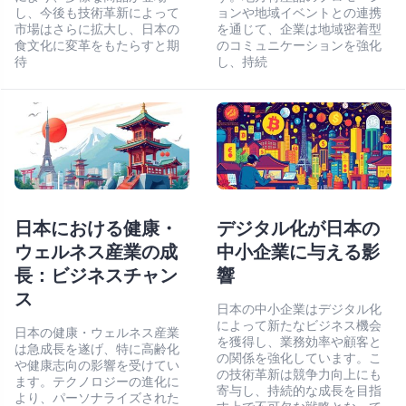
し、今後も技術革新によって
ョンや地域イベントとの連携
市場はさらに拡大し、日本の
を通じて、企業は地域密着型
食文化に変革をもたらすと期
のコミュニケーションを強化
待
し、持続
日本における健康・
デジタル化が日本の
ウェルネス産業の成
中小企業に与える影
長：ビジネスチャン
響
ス
日本の中小企業はデジタル化
によって新たなビジネス機会
日本の健康・ウェルネス産業
を獲得し、業務効率や顧客と
は急成長を遂げ、特に高齢化
の関係を強化しています。こ
や健康志向の影響を受けてい
の技術革新は競争力向上にも
ます。テクノロジーの進化に
寄与し、持続的な成長を目指
より、パーソナライズされた