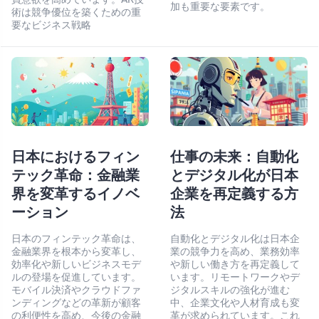
加も重要な要素です。
術は競争優位を築くための重
要なビジネス戦略
日本におけるフィン
仕事の未来：自動化
テック革命：金融業
とデジタル化が日本
界を変革するイノベ
企業を再定義する方
ーション
法
日本のフィンテック革命は、
自動化とデジタル化は日本企
金融業界を根本から変革し、
業の競争力を高め、業務効率
効率化や新しいビジネスモデ
や新しい働き方を再定義して
ルの登場を促進しています。
います。リモートワークやデ
モバイル決済やクラウドファ
ジタルスキルの強化が進む
ンディングなどの革新が顧客
中、企業文化や人材育成も変
の利便性を高め、今後の金融
革が求められています。これ