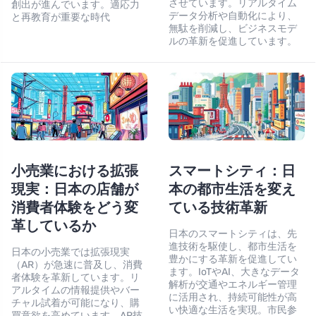
させています。リアルタイム
創出が進んでいます。適応力
データ分析や自動化により、
と再教育が重要な時代
無駄を削減し、ビジネスモデ
ルの革新を促進しています。
小売業における拡張
スマートシティ：日
現実：日本の店舗が
本の都市生活を変え
消費者体験をどう変
ている技術革新
革しているか
日本のスマートシティは、先
進技術を駆使し、都市生活を
日本の小売業では拡張現実
豊かにする革新を促進してい
（AR）が急速に普及し、消費
ます。IoTやAI、大きなデータ
者体験を革新しています。リ
解析が交通やエネルギー管理
アルタイムの情報提供やバー
に活用され、持続可能性が高
チャル試着が可能になり、購
い快適な生活を実現。市民参
買意欲を高めています。AR技