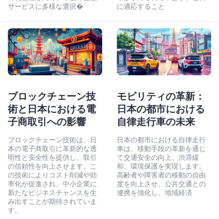
サービスに多様な選択�
に適応すること
ブロックチェーン技
モビリティの革新：
術と日本における電
日本の都市における
子商取引への影響
自律走行車の未来
ブロックチェーン技術は、日
日本の都市における自律走行
本の電子商取引に革新的な透
車は、移動手段の革新を通じ
明性と安全性を提供し、取引
て交通安全の向上、渋滞緩
の信頼性を向上させます。こ
和、環境保護を実現します。
の技術によりコスト削減や効
高齢者や障害者の移動の自由
率化が促進され、中小企業に
度を向上させ、公共交通との
新たなビジネスチャンスを生
連携を強化し、地域経済
み出すことが期待されていま
す。