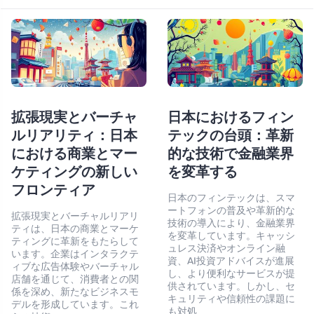
拡張現実とバーチャ
日本におけるフィン
ルリアリティ：日本
テックの台頭：革新
における商業とマー
的な技術で金融業界
ケティングの新しい
を変革する
フロンティア
日本のフィンテックは、スマ
ートフォンの普及や革新的な
拡張現実とバーチャルリアリ
技術の導入により、金融業界
ティは、日本の商業とマーケ
を変革しています。キャッシ
ティングに革新をもたらして
ュレス決済やオンライン融
います。企業はインタラクテ
資、AI投資アドバイスが進展
ィブな広告体験やバーチャル
し、より便利なサービスが提
店舗を通じて、消費者との関
供されています。しかし、セ
係を深め、新たなビジネスモ
キュリティや信頼性の課題に
デルを形成しています。これ
も対処