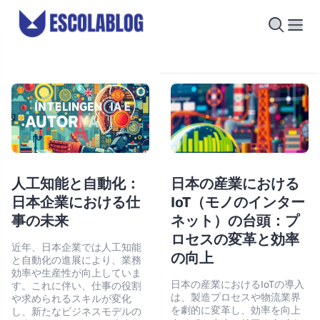
人工知能と自動化：
日本の産業における
日本企業における仕
IoT（モノのインター
事の未来
ネット）の台頭：プ
ロセスの変革と効率
近年、日本企業では人工知能
の向上
と自動化の進展により、業務
効率や生産性が向上していま
日本の産業におけるIoTの導入
す。これに伴い、仕事の役割
は、製造プロセスや物流業界
や求められるスキルが変化
を劇的に変革し、効率を向上
し、新たなビジネスモデルの