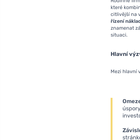
Rodinné firm
které kombin
citlivější na
řízení nákla
znamenat zá
situaci.
Hlavní výz
Mezi hlavní 
Omeze
úspory
invest
Závisl
stránk