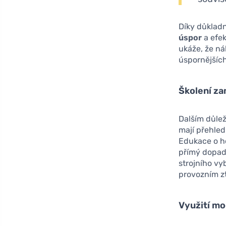
Díky důkladn
úspor
a efek
ukáže, že ná
úspornějšíc
Školení z
Dalším důle
mají přehled
Edukace o h
přímý dopad 
strojního v
provozním z
Využití mo