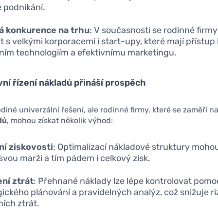
é podnikání.
á konkurence na trhu
: V současnosti se rodinné firm
t s velkými korporacemi i start-upy, které mají přístup 
ím technologiím a efektivnímu marketingu.
vní řízení nákladů přináší prospěch
ediné univerzální řešení, ale rodinné firmy, které se zaměří n
dů
, mohou získat několik výhod:
í ziskovosti
: Optimalizací nákladové struktury mohou
 svou marži a tím pádem i celkový zisk.
ní ztrát
: Přehnané náklady lze lépe kontrolovat pomo
gického plánování a pravidelných analýz, což snižuje ri
ních ztrát.