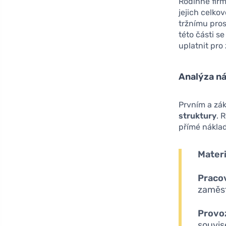
Rodinné firm
jejich celko
tržnímu pro
této části s
uplatnit pro
Analýza n
Prvním a zák
struktury
. 
přímé náklad
Mater
Praco
zaměs
Provo
souvis