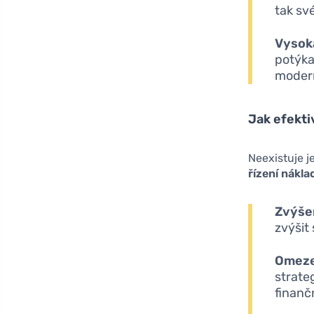
tak sv
Vysok
potýka
modern
Jak efekti
Neexistuje j
řízení nákla
Zvýšen
zvýšit
Omeze
strate
finanč