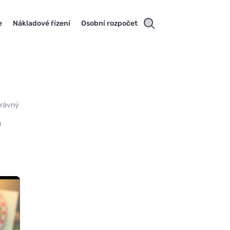
e
Nákladové řízení
Osobní rozpočet
Správný
ů