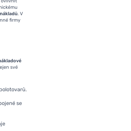
ovlivnit
amickému
í nákladů
. V
inné firmy
nákladové
ejen své
polotovarů.
pojené se
aje