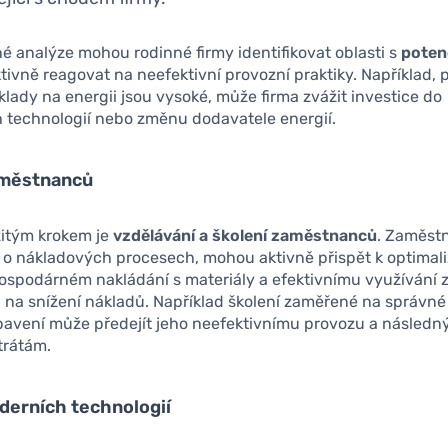
é analýze mohou rodinné firmy identifikovat oblasti s
poten
tivně reagovat na neefektivní provozní praktiky. Například,
klady na energii jsou vysoké, může firma zvážit investice do
h technologií nebo změnu dodavatele energií.
aměstnanců
žitým krokem je
vzdělávání a školení zaměstnanců
. Zaměstn
 o nákladových procesech, mohou aktivně přispět k optimali
ospodárném nakládání s materiály a efektivnímu využívání z
na snížení nákladů. Například školení zaměřené na správné
ybavení může předejít jeho neefektivnímu provozu a násled
trátám.
derních technologií