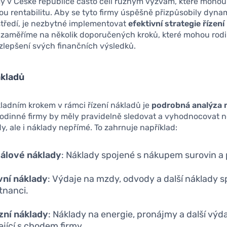
y v České republice často čelí různým výzvám, které mohou 
vou rentabilitu. Aby se tyto firmy úspěšně přizpůsobily dyn
středí, je nezbytné implementovat
efektivní strategie řízen
e zaměříme na několik doporučených kroků, které mohou rod
 zlepšení svých finančních výsledků.
ákladů
ladním krokem v rámci řízení nákladů je
podrobná analýza 
Rodinné firmy by měly pravidelně sledovat a vyhodnocovat n
y, ale i náklady nepřímé. To zahrnuje například:
iálové náklady
: Náklady spojené s nákupem surovin a 
vní náklady
: Výdaje na mzdy, odvody a další náklady s
tnanci.
zní náklady
: Náklady na energie, pronájmy a další výd
ející s chodem firmy.