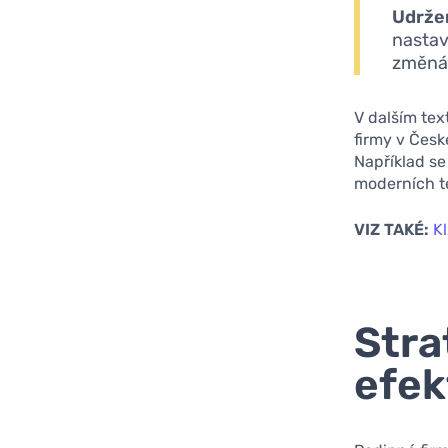
Udrže
nastav
změnám
V dalším te
firmy v Česk
Například s
moderních te
VIZ TAKÉ:
Kl
Stra
efek