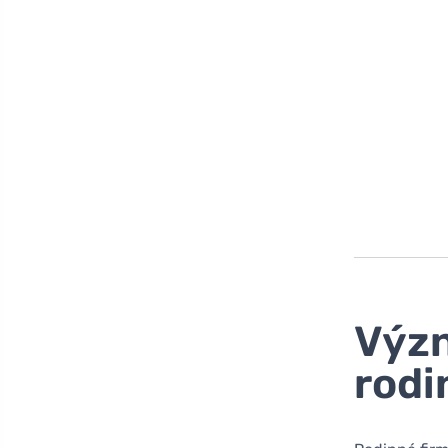
Význ
rodi