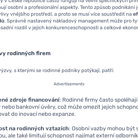
y v České republice často fungují na velmi specifických pri
ují osobní a profesionální aspekty. Tento způsob podnikání j
 vlivy vnějšího prostředí, a proto se musí více soustředit na
ef
dů
. Správně nastavený nákladový management může pro tyt
sadní rozdíl v jejich konkurenceschopnosti a celkové ekon
vy rodinných firem
výzvy, s kterými se rodinné podniky potýkají, patří:
Advertisements
né zdroje financování
: Rodinné firmy často spoléhaj
 nebo bankovní úvěry, což může omezit jejich schopn
ovat do inovací nebo expanze.
ost na rodinných vztazích
: Osobní vazby mohou být 
ou, ale také limitují schopnost najímat externí odborníky