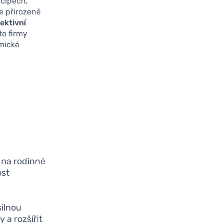
ncipech,
e přirozeně
ektivní
o firmy
omické
í na rodinné
ost
silnou
 a rozšířit