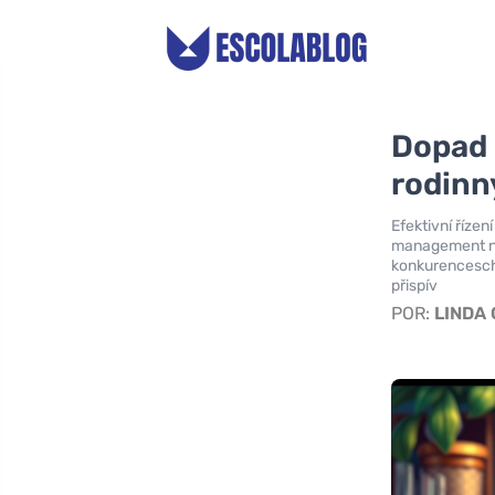
Dopad 
rodinn
Efektivní řízen
management ná
konkurencescho
přispív
POR:
LINDA