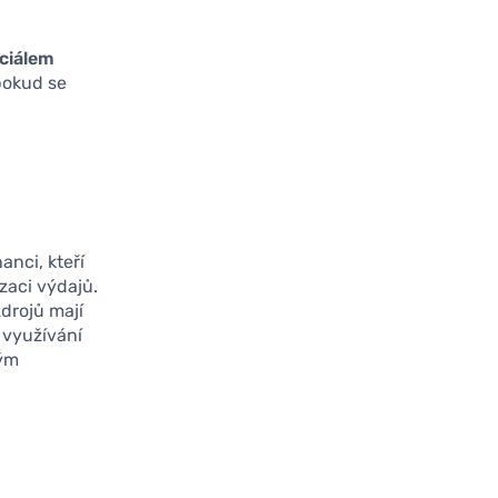
ciálem
 pokud se
anci, kteří
zaci výdajů.
drojů mají
 využívání
ným