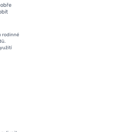
dobře
obit
u rodinné
dů.
yužití