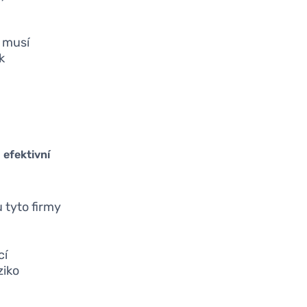
y musí
k
a
efektivní
 tyto firmy
cí
ziko