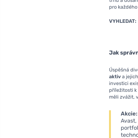
trhu a dosáh
pro každého 
VYHLEDAT:
Jak správn
Úspěšná dive
aktiv
a jejic
investici ex
příležitosti 
měli zvážit,
Akcie:
Avast, 
portfo
techno