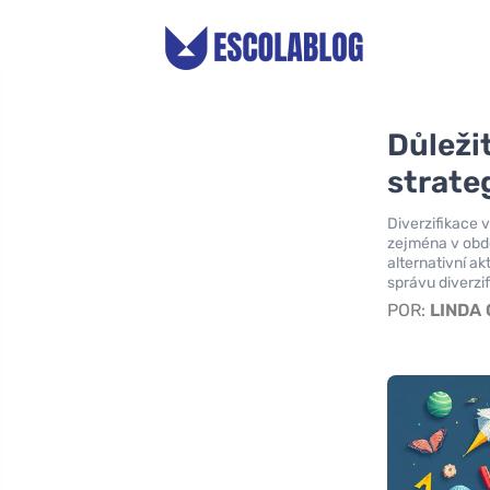
Důležit
strate
Diverzifikace 
zejména v obdo
alternativní ak
správu diverzif
POR:
LINDA