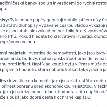
tradiční české banky spolu s investicemi do rychle rost
upu.
pisy:
Tyto cenné papíry generují stabilní příjem díky ú
lad státní dluhopisy vydávané českou vládou vykazují ni
cie a jsou stabilním základem portfolia, který vyrovnáv
ého trhu. Pokud hledáte konzervativní investici, dluh
u správnou volbou.
ový majetek:
Investice do nemovitostí, jako jsou byty
ancelářské budovy, mohou poskytnout pravidelný pasi
anu proti inflaci. Například koupě bytu v Praze může 
ní příjem a hodnotu, která nebude kolísat tak výrazně ja
ity:
Investice do komodit, jako jsou zlato, stříbro nebo
přinést ochranu před ekonomickou nejistotou. V těž
, jako jsou krize nebo inflace, hodnota zlata například 
že sloužit jako dobrá cesta k ochraně kapitálu.