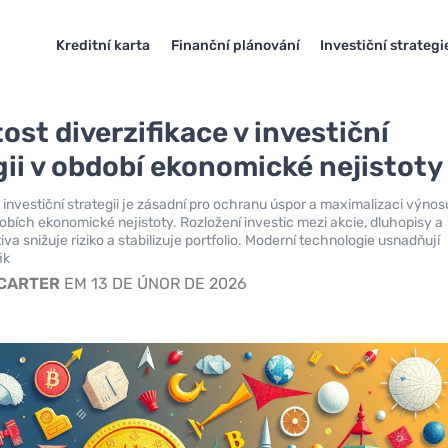
Kreditní karta
Finanční plánování
Investiční strategi
ost diverzifikace v investiční
gii v období ekonomické nejistoty
v investiční strategii je zásadní pro ochranu úspor a maximalizaci výnos
bích ekonomické nejistoty. Rozložení investic mezi akcie, dluhopisy a
tiva snižuje riziko a stabilizuje portfolio. Moderní technologie usnadňují
ik
 CARTER
EM 13 DE ÚNOR DE 2026