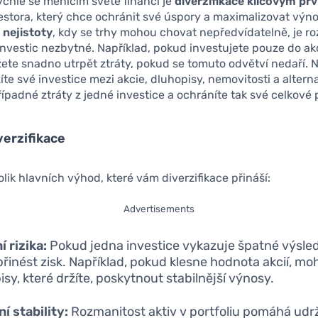
chle se měnícím světě financí je
diverzifikace klíčovým p
stora, který chce ochránit své úspory a maximalizovat výno
nejistoty
, kdy se trhy mohou chovat nepředvídatelně, je roz
nvestic nezbytné. Například, pokud investujete pouze do ak
ete snadno utrpět ztráty, pokud se tomuto odvětví nedaří. 
íte své investice mezi akcie, dluhopisy, nemovitosti a alterna
ípadné ztráty z jedné investice a ochráníte tak své celkové p
erzifikace
olik hlavních výhod, které vám diverzifikace přináší:
Advertisements
í rizika:
Pokud jedna investice vykazuje špatné výsledk
řinést zisk. Například, pokud klesne hodnota akcií, m
isy, které držíte, poskytnout stabilnější výnosy.
í stability:
Rozmanitost aktiv v portfoliu pomáhá udr