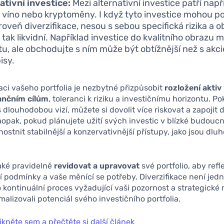
ativní investice:
Mezi alternativní investice patří např
 víno nebo kryptoměny. I když tyto investice mohou p
úroveň diverzifikace, nesou s sebou specifická rizika a 
 tak likvidní. Například investice do kvalitního obrazu 
u, ale obchodujte s ním může být obtížnější než s akc
isy.
ikaci vašeho portfolia je nezbytné přizpůsobit
rozložení aktiv
ančním cílům
, toleranci k riziku a investičnímu horizontu. P
 dlouhodobou vizí, můžete si dovolit více riskovat a zapojit d
Naopak, pokud plánujete užití svých investic v blízké budoucn
ostnit stabilnější a konzervativnější přístupy, jako jsou dlu
také pravidelně
revidovat a upravovat
své portfolio, aby refl
ní podmínky a vaše měnící se potřeby. Diverzifikace není jed
to kontinuální proces vyžadující vaši pozornost a strategické 
alizovali potenciál svého investičního portfolia.
ikněte sem a přečtěte si další článek