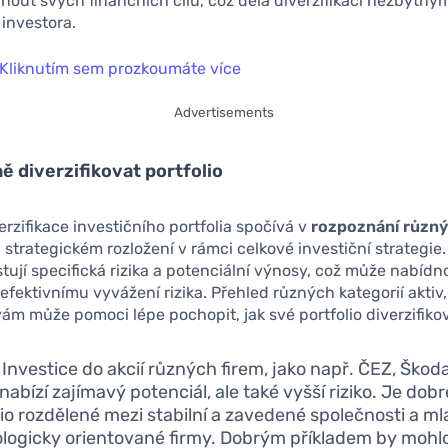
nout svých finančních cílů, což dělá diverzifikaci nezbytný
investora.
Kliknutím sem prozkoumáte více
Advertisements
ě diverzifikovat portfolio
rzifikace investičního portfolia spočívá v
rozpoznání různý
h strategickém rozložení v rámci celkové investiční strategie
istují specifická rizika a potenciální výnosy, což může nabídn
k efektivnímu vyvážení rizika. Přehled různých kategorií aktiv
 vám může pomoci lépe pochopit, jak své portfolio diverzifiko
Investice do akcií různých firem, jako např. ČEZ, Ško
nabízí zajímavý potenciál, ale také vyšší riziko. Je dobr
lio rozdělené mezi stabilní a zavedené společnosti a ml
logicky orientované firmy. Dobrým příkladem by mohlo