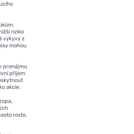
oucího
rokům.
žší riziko
á výkyvy z
opisy mohou
 k pronájmu
vní příjem
poskytnout
ko akcie.
 ropa,
kých
často roste,