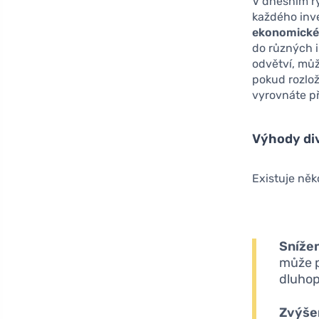
V dnešním ry
každého inve
ekonomické 
do různých i
odvětví, můž
pokud rozlož
vyrovnáte př
Výhody div
Existuje něk
Snížen
může p
dluhop
Zvýšen