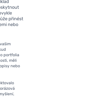
íklad
oskytnout
obvykle
může přinést
iemi nebo
vašim
okud
o portfolia
osti, měli
hopisy nebo
ektovalo
norázová
myšlení,