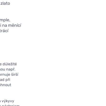
 zlato
mple,
i na měnící
trácí
e důležité
jsou např.
rnuje širší
ad při
sáhnout
a výkyvy