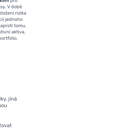
rvkem
pro
sy. V době
ložení rizika
cií jednoho
Naproti tomu,
tivní aktiva,
ortfolio.
y, jiná
ohou
žovat