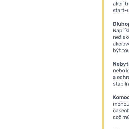
akcií 
start-
Dluho
Napřík
než ak
akciov
být to
Nebyt
nebo k
a ochr
stabil
Komod
mohou 
časech
což mů