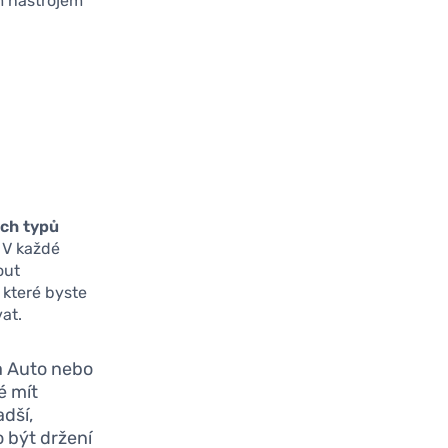
m nástrojem
ch typů
. V každé
out
, které byste
vat.
da Auto nebo
é mít
adší,
 být držení