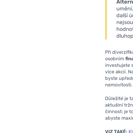
Altern
umění,
další 
nejsou
hodnot
dluhop
Při diverzif
osobním
fin
investujete s
více akcií. 
byste upředn
nemovitosti.
Důležité je 
aktuální trž
činnost; je 
abyste maxim
VIZ TAKÉ:
Kl