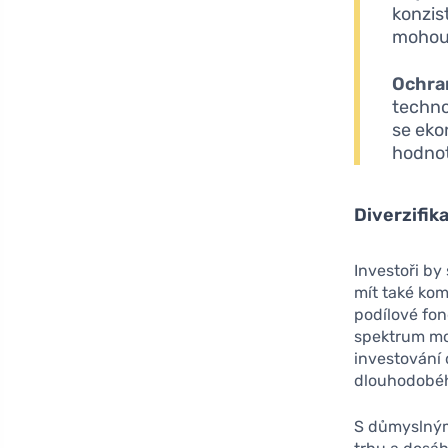
konzis
mohou 
Ochran
techno
se eko
hodno
Diverzifik
Investoři by
mít také ko
podílové fond
spektrum mož
investování
dlouhodobéh
S důmyslným