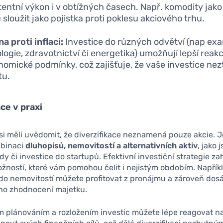
tentní výkon i v obtížných časech. Např. komodity jako
sloužit jako pojistka proti poklesu akciového trhu.
a proti inflaci:
Investice do různých odvětví (nap exa
logie, zdravotnictví či energetika) umožňují lepší reakc
nomické podmínky, což zajišťuje, že vaše investice nez
tu.
ace v praxi
 si měli uvědomit, že diverzifikace neznamená pouze akcie. J
mbinaci
dluhopisů, nemovitostí a alternativních aktiv
, jako 
y či investice do startupů. Efektivní investiční strategie zah
ností, které vám pomohou čelit i nejistým obdobím. Napříkl
 do nemovitostí můžete profitovat z pronájmu a zároveň do
o zhodnocení majetku.
 plánováním a rozložením investic můžete lépe reagovat n