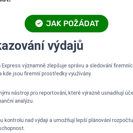
JAK POŽÁDAT
kazování výdajů
 Express významně zlepšuje správu a sledování firemních 
 a kde jsou firemní prostředky využívány.
mi nástroji pro reportování, které výrazně usnadňují účet
nanční analýzu.
u kontrolu nad výdaji a umožňují lepší plánování rozpočtu,
eschopnost.