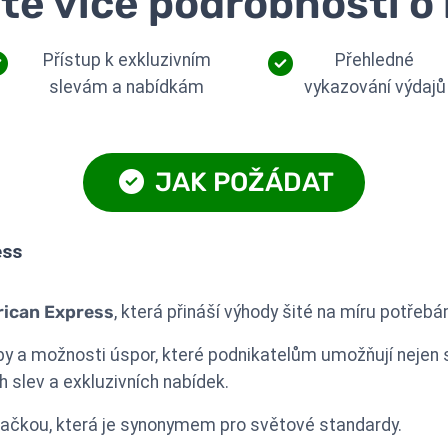
ěte více podrobností o 
Přístup k exkluzivním
Přehledné
slevám a nabídkám
vykazování výdajů
JAK POŽÁDAT
ess
rican Express
, která přináší výhody šité na míru potřeb
by a možnosti úspor, které podnikatelům umožňují nejen s
 slev a exkluzivních nabídek.
značkou, která je synonymem pro světové standardy.