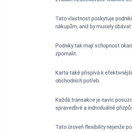
Tato vlastnost poskytuje podniků
nákupům, aniž by musely obávat 
Podniky tak mají schopnost okamž
zpomalit.
Karta také přispívá k efektivnějš
obchodních potřeb.
Každá transakce je navíc posuzov
spravedlivé a individuálně přizp
Tato úroveň flexibility nejenže p