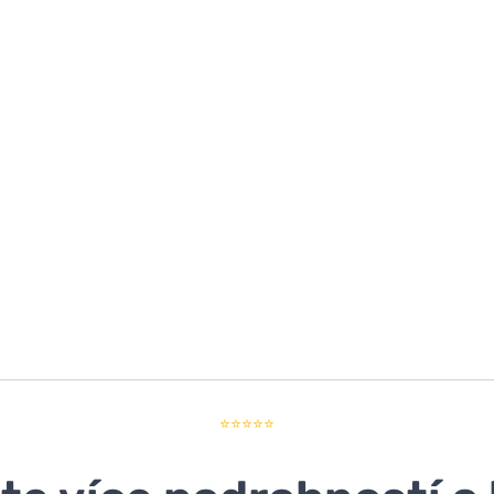
⭐⭐⭐⭐⭐