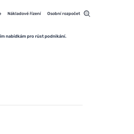
e
Nákladové řízení
Osobní rozpočet
tním nabídkám pro růst podnikání.