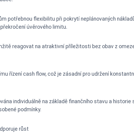
m potřebnou flexibilitu při pokrytí neplánovaných nákladů
překročení úvěrového limitu.
itě reagovat na atraktivní příležitosti bez obav z omezen
ímu řízení cash flow, což je zásadní pro udržení konstant
ána individuálně na základě finančního stavu a historie s
ůsobené podmínky.
odporuje růst