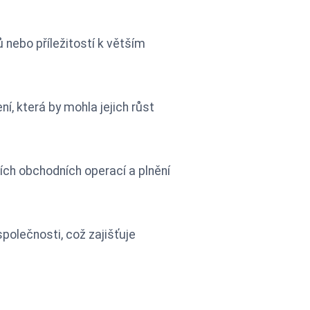
 nebo příležitostí k větším
í, která by mohla jejich růst
ních obchodních operací a plnění
polečnosti, což zajišťuje