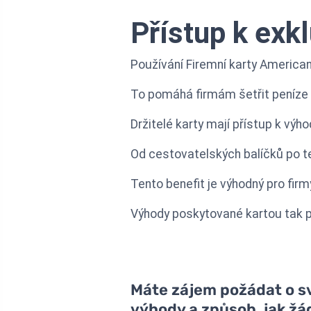
Přístup k exk
Používání Firemní karty America
To pomáhá firmám šetřit peníze 
Držitelé karty mají přístup k v
Od cestovatelských balíčků po te
Tento benefit je výhodný pro firmy
Výhody poskytované kartou tak p
Máte zájem požádat o svo
výhody a způsob, jak žá