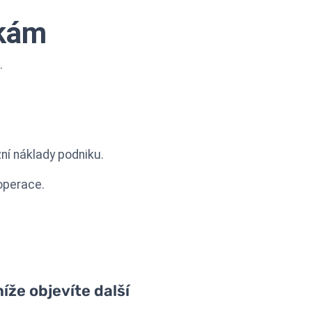
dkám
.
ní náklady podniku.
 operace.
íže objevíte další