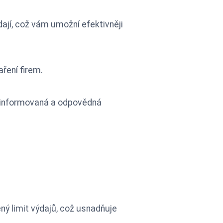
ají, což vám umožní efektivněji
ření firem.
t informovaná a odpovědná
ný limit výdajů, což usnadňuje