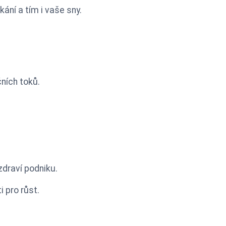
ní a tím i vaše sny.
čních toků.
zdraví podniku.
 pro růst.