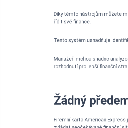
Díky těmto nástrojům můžete mít 
řídit své finance.
Tento systém usnadňuje identifik
Manažeři mohou snadno analyzova
rozhodnutí pro lepší finanční strat
Žádný předem 
Firemní karta American Express j
zvládat neočekávané finanční si