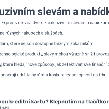
luzivním slevám a nabí
n Express otevírá dveře k exkluzivním slevám a nabídkám
na různých nákupech a službách.
ýhodám, které nejsou dostupné běžným zákazníkům.
chnologické produkty, slevy mohou výrazně snížit provoz
, které hledají nové způsoby, jak zefektivnit své finanční
odporují udržitelný růst a konkurenceschopnost na trhu.
u kreditní kartu? Klepnutím na tlačítko n
dat!