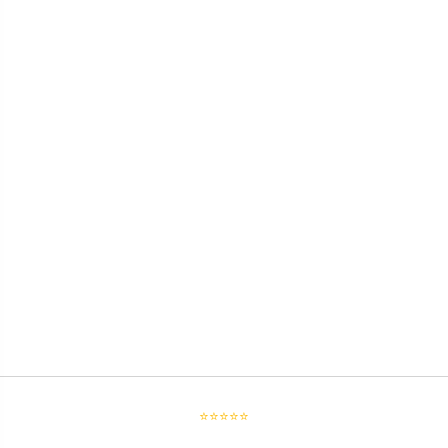
⭐⭐⭐⭐⭐