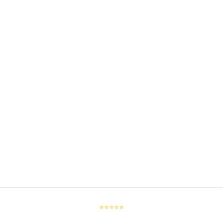
⭐⭐⭐⭐⭐