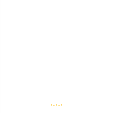
⭐⭐⭐⭐⭐