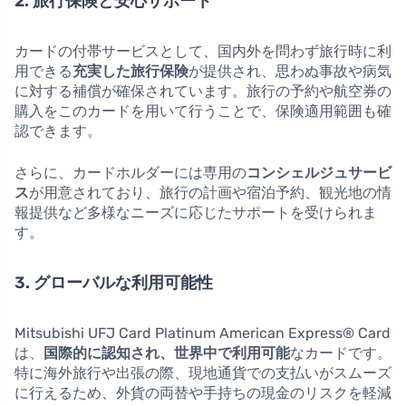
2. 旅行保険と安心サポート
カードの付帯サービスとして、国内外を問わず旅行時に利
用できる
充実した旅行保険
が提供され、思わぬ事故や病気
に対する補償が確保されています。旅行の予約や航空券の
購入をこのカードを用いて行うことで、保険適用範囲も確
認できます。
さらに、カードホルダーには専用の
コンシェルジュサービ
ス
が用意されており、旅行の計画や宿泊予約、観光地の情
報提供など多様なニーズに応じたサポートを受けられま
す。
3. グローバルな利用可能性
Mitsubishi UFJ Card Platinum American Express® Card
は、
国際的に認知され、世界中で利用可能
なカードです。
特に海外旅行や出張の際、現地通貨での支払いがスムーズ
に行えるため、外貨の両替や手持ちの現金のリスクを軽減