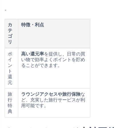
。
カ
特徴・利点
テ
ゴ
リ
ポ
高い還元率
を提供し、日常の買
イ
い物で効率よくポイントを貯め
ン
ることができます。
ト
還
元
旅
ラウンジアクセスや旅行保険
な
行
ど、充実した旅行サービスが利
特
用可能です。
典