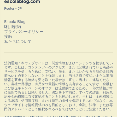
escolablog.com
Footer - JP
Escola Blog
l利用規約
プライバシーポリシー
接触
私たちについて
法的通知：本ウェブサイトは、関連情報およびコンテンツを提供してい
ます。当社は、コンテンツへのアクセス、または記載されている商品や
サービスを受けるために、支払い、預金、またはいかなる形態の金銭的
前払いも必要としないことを強調します。当社名義で支払いまたは追加
情報を要求する連絡を受け取った場合は、直ちに当社にご連絡くださ
い。当社の目標は、有用かつ最新の情報を共有することですが、金融お
よび販促キャンペーンのオファーは流動的であるため、一部の情報が常
に最新であるとは限りません。決定を下す前に、すべての詳細、利用規
約を金融機関に直接確認することをお勧めします。当社は、金融機関に
よる承認、信用限度額、または特定の条件を保証するものではなく、本
ウェブサイトは情報提供のみを目的としており、金融、法律、または専
門的アドバイスとして解釈されるべきではないことにご注意ください。