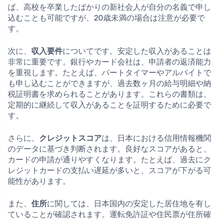
ば、高校を卒業したばかりの新社会人が自分の名義で申し
込むことも可能ですが、20歳未満の場合は注意が必要で
す。
次に、
収入要件
についてです。安定した収入があることは
非常に重要です。銀行やカード会社は、申請者の返済能力
を重視します。たとえば、パートタイマーやアルバイトで
も申し込むことができますが、過去数ヶ月の給与明細や納
税証明書を求められることがあります。これらの書類は、
定期的に継続して収入があることを証明するために必要で
す。
さらに、
クレジットスコア
は、日本における信用情報機関
のデータに基づき判断されます。良好なスコアがあると、
カードの申請が通りやすくなります。たとえば、過去にク
レジットカードの支払い遅延が多いと、スコアが下がる可
能性があります。
また、
住所
に関しては、日本国内の安定した居住地を有し
ていることが確認されます。運転免許証や住民票が住所確