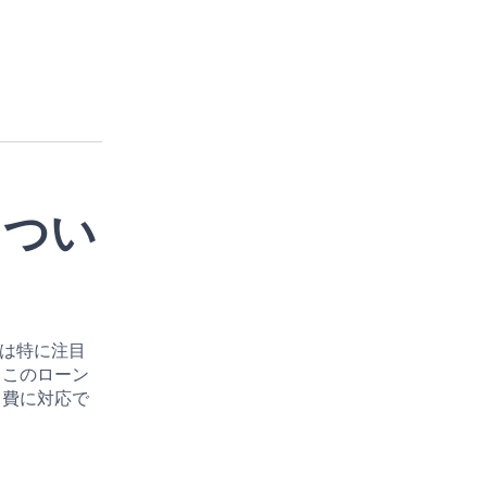
につい
は特に注目
、このローン
出費に対応で
。