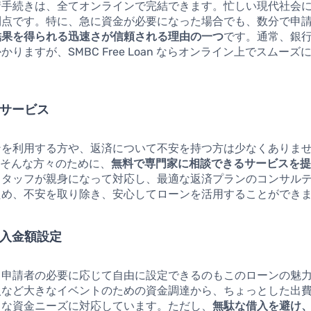
請手続きは、全てオンラインで完結できます。忙しい現代社会
利点です。特に、急に資金が必要になった場合でも、数分で申
結果を得られる迅速さが信頼される理由の一つ
です。通常、銀
かりますが、SMBC Free Loan ならオンライン上でスムー
。
談サービス
を利用する方や、返済について不安を持つ方は少なくありませ
an はそんな方々のために、
無料で専門家に相談できるサービスを
スタッフが親身になって対応し、最適な返済プランのコンサル
ため、不安を取り除き、安心してローンを活用することができ
借入金額設定
、申請者の必要に応じて自由に設定できるのもこのローンの魅
入など大きなイベントのための資金調達から、ちょっとした出
まな資金ニーズに対応しています。ただし、
無駄な借入を避け