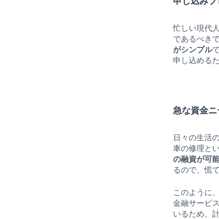
申し込みプ
忙しい現代
であるべきで
がシンプル
申し込める
急な資金ニ
日々の生活
車の修理と
の融資が可
るので、慌
このように、
金融サービ
いるため、