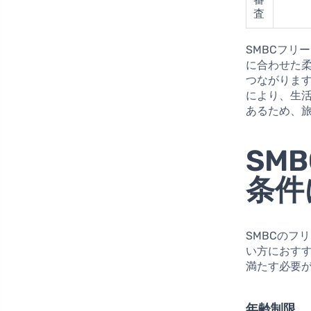
査
SMBCフリ
に合わせた
つながりま
により、生
あるため、
SM
条件
SMBCのフ
い方におす
満たす必要
年齢制限