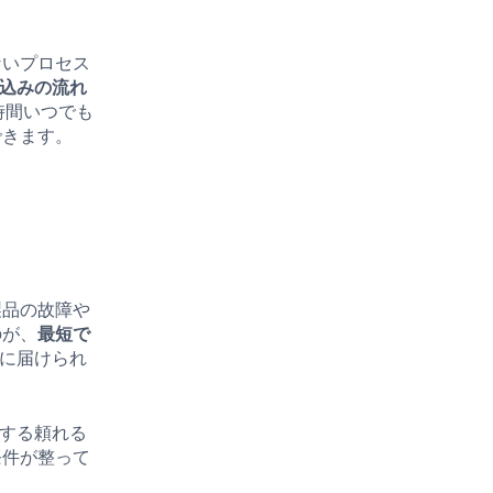
ないプロセス
込みの流れ
時間いつでも
できます。
製品の故障や
のが、
最短で
元に届けられ
供する頼れる
条件が整って