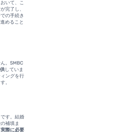
において、こ
請が完了し、
行での手続き
ズに進めること
ん。SMBC
提供
していま
ティングを行
ます。
力です。結婚
費の補填ま
、実際に必要