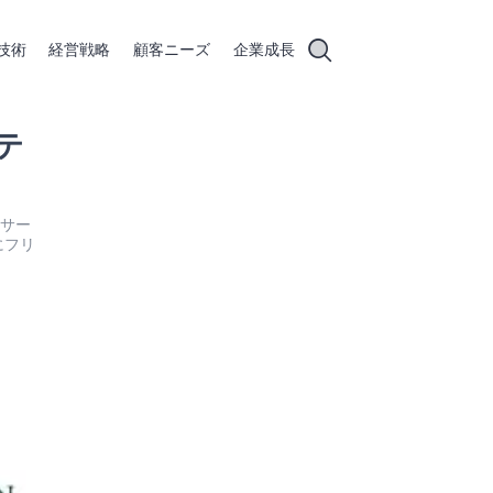
技術
経営戦略
顧客ニーズ
企業成長
テ
談サー
にフリ