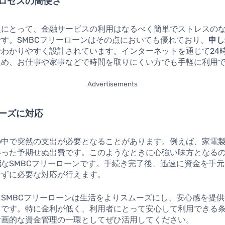
ロセスの簡便さ
人にとって、金融サービスの利用はなるべく簡単でストレスの
す。SMBCフリーローンはその点においても優れており、
申し
でわかりやすく設計されています。インターネットを通じて24
ため、お仕事や家事などで時間を取りにくい方でも手軽に利用
Advertisements
ーズに対応
の中で突然の支出が必要となることがあります。例えば、家電
いった予期せぬ出費です。このようなときに心強い味方となる
能
なSMBCフリーローンです。手続き完了後、迅速に資金を手
てずに必要な対応が行えます。
SMBCフリーローンは生活をよりスムーズにし、安心感を提
スです。特に金利が低く、利用者にとって安心して利用できる
計画的な資金管理の一環としてぜひ活用してください。