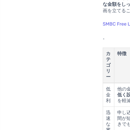
な金額をし
画を立てる
SMBC Fr
。
カ
特徴
テ
ゴ
リ
ー
低
他の
金
低く
利
を軽
迅
申し
速
間が
な
きで
審