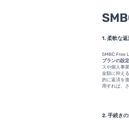
SMB
1. 柔軟な
SMBC Fre
プランの設
スや個人事
金額に抑え
的に返済を
用すれば、
2. 手続き