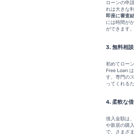
ローンの申
れは大きな
即座に審査
には時間がか
ができます
3. 無料相
初めてローン
Free Lo
す。専門の
ってくれる
4. 柔軟な
借入金額は
や新居の購
で、さまざ