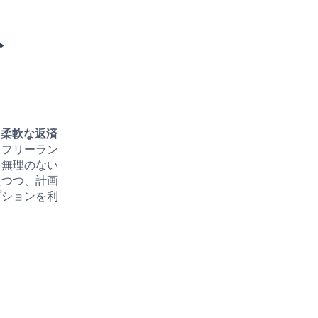
ト
た柔軟な返済
るフリーラン
を無理のない
えつつ、計画
プションを利