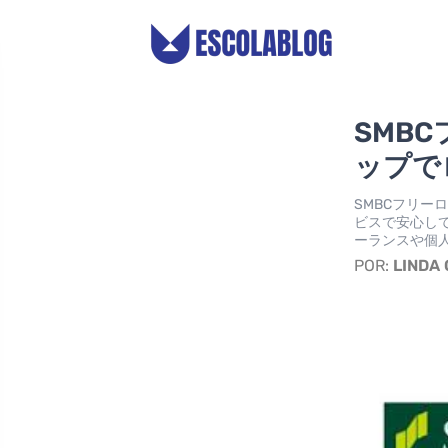
SMB
ップで
SMBCフリ
ビスで安心し
ーランスや個
POR:
LINDA