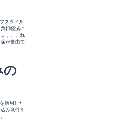
イフスタイル
な負担軽減に
います。これ
用途が自由で
みの
金を活用した
し込み条件を
す。