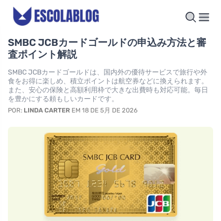
SMBC JCBカードゴールドの申込み方法と審
査ポイント解説
SMBC JCBカードゴールドは、国内外の優待サービスで旅行や外
食をお得に楽しめ、積立ポイントは航空券などに換えられます。
また、安心の保険と高額利用枠で大きな出費時も対応可能。毎日
を豊かにする頼もしいカードです。
POR:
LINDA CARTER
EM 18 DE 5月 DE 2026