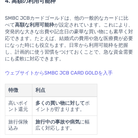
4. 高額の利用可能枠
SMBC JCBカードゴールドは、他の一般的なカードに比
べて
高額な利用可能枠
が設定されています。これにより、
突発的な大きな出費や記念日の豪華な買い物にも素早く対
応できます。たとえば、結婚式の費用や急な医療費が必要
になった時にも役立ちます。日常から利用可能枠を把握
し、計画的に使う習慣をつけておくことで、急な資金需要
にも柔軟に対応できます。
ウェブサイトからSMBC JCB CARD GOLDを入手
特徴
利点
高いポイ
多くの買い物に対して
ポ
ント還元
イントが貯まります。
旅行保険
旅行中の事故や病気
に幅
込み
広く対応します。