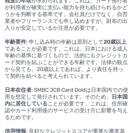
程度の年収
が求められます。これは、カード発行者
が利用者が確実に支払い能力を持ち続けられるかど
うかを判断する基準です。会社員だけでなく、自営
業者やフリーランスでも申し込めますが、財布の出
入りが安定しているか注意が必要です。
年齢要件
: 申し込み時の年齢は原則として
20歳以上
であることが必要です。これは、日本における成人
年齢の基準に基づくもので、法的にもクレジットカ
ード契約を結ぶことができる年齢です。法律の観点
から見ても、20歳以上であれば、より責任を持っ
て契約を結べると考えられています。
日本在住者
: SMBC JCB Card Goldは日本国内での使
用を想定して発行されています。そのため、
日本国
内に居住している
ことが必要です。これは、住所確
認やカード利用後のサービスの受け方に影響を与え
るためです。
信用情報
: 良好なクレジットスコアが重要な審査基