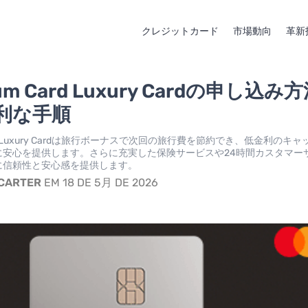
クレジットカード
市場動向
革新
ium Card Luxury Cardの申し込み
利な手順
 Card Luxury Cardは旅行ボーナスで次回の旅行費を節約でき、低金利のキ
に安心を提供します。さらに充実した保険サービスや24時間カスタマー
に信頼性と安心感を提供します。
 CARTER
EM 18 DE 5月 DE 2026