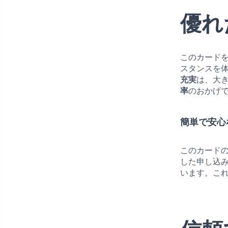
優れ
このカード
スタンスを
充実
は、大
率
のおかげ
簡単で安心
このカード
した申し込
います。こ