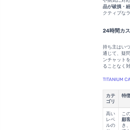
や病気に対
品が破損・
クティブな
24時間カ
持ち主はい
通じて、疑
ンチャット
ることなく
TITANIUM
カテ
特
ゴリ
高い
こ
レベ
顧
ルの
き