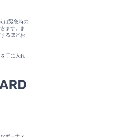
えば緊急時の
できます。ま
ばするほどお
験を手に入れ
CARD
ざまなボーナス