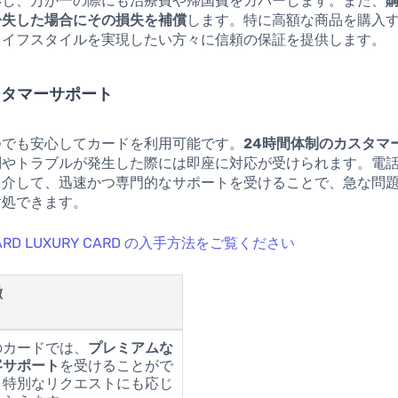
応し、万が一の際にも治療費や帰国費をカバーします。また、
紛失した場合にその損失を補償
します。特に高額な商品を購入
ライフスタイルを実現したい方々に信頼の保証を提供します。
スタマーサポート
つでも安心してカードを利用可能です。
24時間体制のカスタマ
問やトラブルが発生した際には即座に対応が受けられます。電
を介して、迅速かつ専門的なサポートを受けることで、急な問
対処できます。
 CARD LUXURY CARD の入手方法をご覧ください
徴
のカードでは、
プレミアムな
客サポート
を受けることがで
、特別なリクエストにも応じ