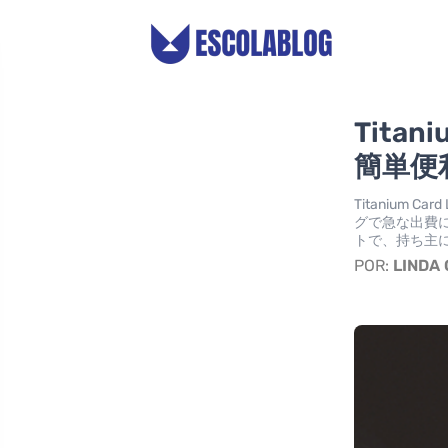
Titan
簡単便
Titanium
グで急な出費
トで、持ち主
POR:
LINDA