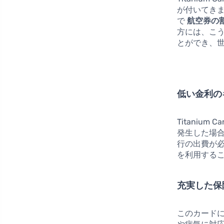
が付いてき
で
航空券の
方には、こ
とができ、
低い金利の
Titanium C
発生した場
行の出費が
を利用する
充実した保
このカード