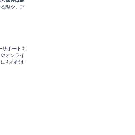
購入保険は商
する際や、ア
ーサポート
を
話やオンライ
題にも心配す