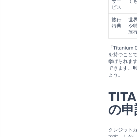
サー
て
ビス
旅行
世
特典
や
旅
「Titani
を持つこと
挙げられま
できます。
ょう。
TIT
の申
クレジット
です。しかし