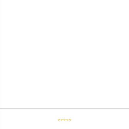
⭐⭐⭐⭐⭐