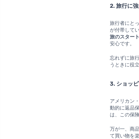
2. 旅行に
旅行者にと
が付帯して
旅のスター
安心です。
忘れずに旅
うときに役
3. ショ
アメリカン
動的に返品
は、この保
万が一、商
て買い物を