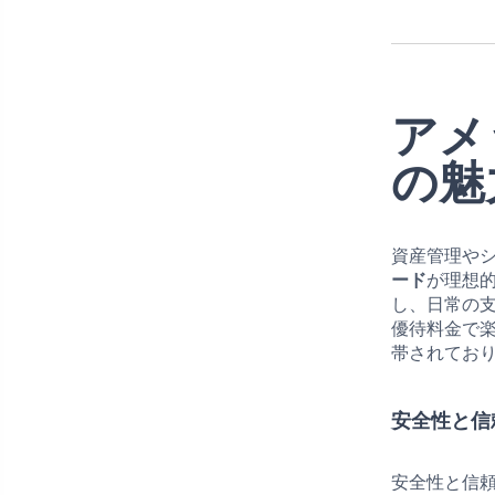
アメ
の魅
資産管理や
ード
が理想
し、日常の
優待料金で
帯されてお
安全性と信
安全性と信