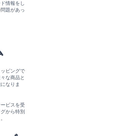
ード情報をし
か問題があっ
ム
ョッピングで
様々な商品と
能になりま
。
サービスを受
ングから特別
う。