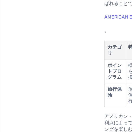
ばれること
AMERICAN
。
カテゴ
リ
ポイン
トプロ
グラム
旅行保
険
アメリカン
利点によっ
ングを楽し