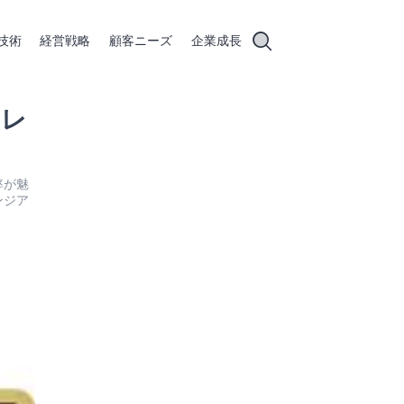
技術
経営戦略
顧客ニーズ
企業成長
クレ
率が魅
ンジア