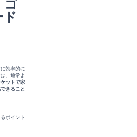
・ゴ
ード
びに効率的に
では、通常よ
ーケットで家
感できること
きるポイント
。