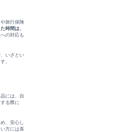
スや旅行保険
した時間は、
故への対応も
で、いざとい
ます。
商品には、自
入する際に
ため、安心し
たい方には喜