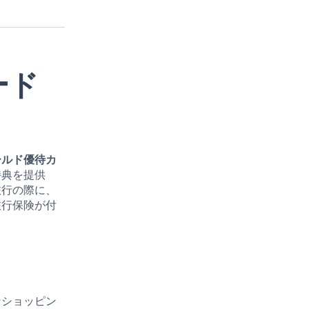
ード
ールド優待カ
特典
を提供
旅行の際に、
旅行保険が付
ンショッピン