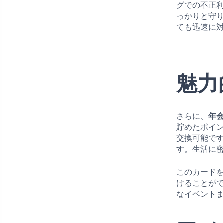
グでの不正
っかりと守
ても迅速に
魅力
さらに、
年
貯めたポイ
交換可能で
す。生活に
このカード
けることが
なイベント