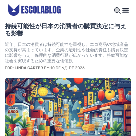
持続可能性が日本の消費者の購買決定に与え
る影響
近年、日本の消費者は持続可能性を重視し、エコ商品や地域産品
の支持が高まっています。企業の透明性や社会的責任も購買決定
に影響を与え、倫理的な消費行動が広がっています。持続可能な
社会を実現するための重要な価値観
POR:
LINDA CARTER
EM 10 DE 6月 DE 2026