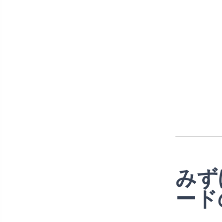
みず
ード