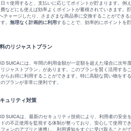
を日々使用すると、支払いに応じてポイントが貯まります。例
通費などにも使えば効率よくポイントが蓄積されていきます。
caへチャージしたり、さまざまな商品券に交換することができ
ます。
無理なく計画的に利用
することで、効率的にポイントを
費無料のリジャストプラン
GINKO SUICAには、年間の利用金額が一定額を超えた場合に次
「リジャストプラン」があります。このプランを賢く活用する
ながらお得に利用することができます。特に高額な買い物をす
このプランが非常に便利です。
のセキュリティ対策
GINKO SUICAは、最新のセキュリティ技術により、利用者の安
ードの不正使用を監視する体制が整っており、安心して使用で
トフォンのアプリと連携し、利用通知をすぐに受け取ることが