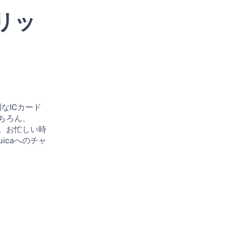
メリッ
利なICカード
ちろん、
す。お忙しい時
icaへのチャ