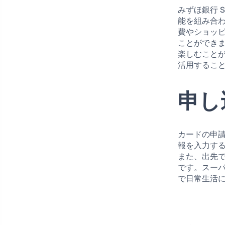
みずほ銀行 S
能を組み合
費やショッピ
ことができ
楽しむこと
活用するこ
申し
カードの申
報を入力す
また、出先
です。スー
で日常生活