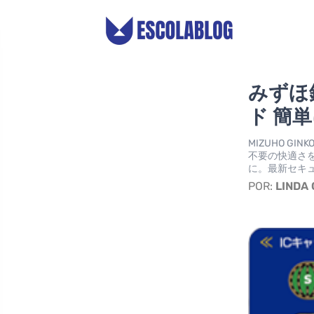
みずほ
ド 簡
MIZUHO G
不要の快適さ
に。最新セキ
POR:
LINDA