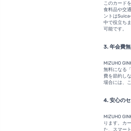
このカード
食料品や交
ントはSui
中で役立ち
可能です。
3. 年会
MIZUHO 
無料になる
費を節約し
場合には、
4. 安心
MIZUHO 
ります。カ
た、スマー