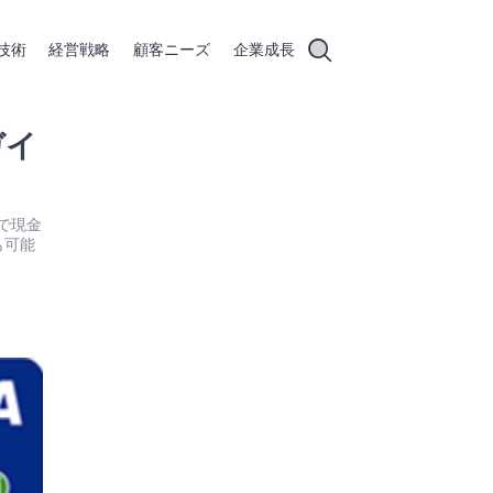
技術
経営戦略
顧客ニーズ
企業成長
ガイ
物で現金
も可能