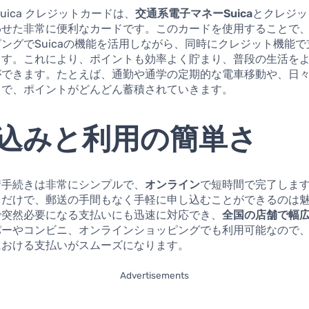
uica クレジットカードは、
交通系電子マネーSuica
とクレジッ
わせた非常に便利なカードです。このカードを使用することで
ングでSuicaの機能を活用しながら、同時にクレジット機能
ます。これにより、ポイントも効率よく貯まり、普段の生活を
ができます。たとえば、通勤や通学の定期的な電車移動や、日
とで、ポイントがどんどん蓄積されていきます。
込みと利用の簡単さ
請手続きは非常にシンプルで、
オンライン
で短時間で完了しま
るだけで、郵送の手間もなく手軽に申し込むことができるのは
で突然必要になる支払いにも迅速に対応でき、
全国の店舗で幅
パーやコンビニ、オンラインショッピングでも利用可能なので
における支払いがスムーズになります。
Advertisements