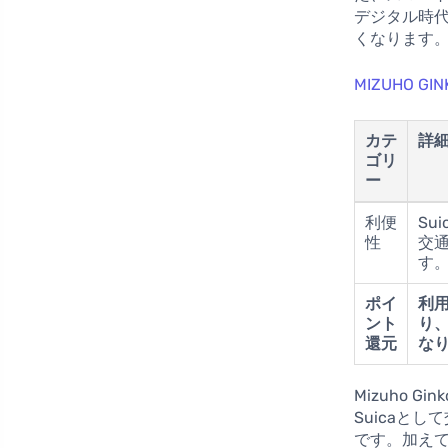
デジタル時
くなります
MIZUHO G
カテ
詳
ゴリ
ー
利便
Su
性
交
す
ポイ
利
ント
り
還元
な
Mizuho 
Suicaと
です。加え