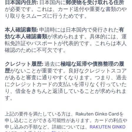
日本国内住所:
日本国内に
郵便物を受け取れる住所
が必要です。これは、カード送付や重要な書類のや
り取りをスムーズに行うためです。
本人確認書類:
申請時には日本国内で発行された
有
効な本人確認書類
が求められます。具体的には、運
転免許証やパスポートが代表的です。これらは本人
確認のために不可欠です。
クレジット履歴:
過去に
極端な延滞や債務整理の履
歴
がないことが重要です。良好なクレジットスコア
があると審査に通りやすくなります。つまり、過去
にクレジットカードの支払いを滞りなく行っていた
り、借金をきちんと返済していることが求められま
す。
上記の要件を満たしている方は、Rakuten Ginko Cardを
申し込むことができる可能性があります。カードの利点や
申し込みの手順など、詳細については、
RAKUTEN GINKO