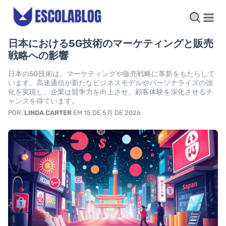
日本における5G技術のマーケティングと販売
戦略への影響
日本の5G技術は、マーケティングや販売戦略に革新をもたらして
います。高速通信が新たなビジネスモデルやパーソナライズの強
化を実現し、企業は競争力を向上させ、顧客体験を深化させるチ
ャンスを得ています。
POR:
LINDA CARTER
EM 15 DE 5月 DE 2026