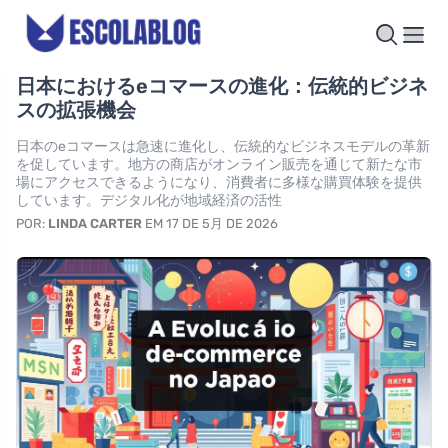
日本におけるeコマースの進化：伝統的ビジネ
スの拡張機会
日本のeコマースは急速に進化し、伝統的なビジネスモデルの革新
を促しています。地方の商店がオンライン販売を通じて新たな市
場にアクセスできるようになり、消費者に多様な購買体験を提供
しています。デジタル化が地域経済の活性
POR:
LINDA CARTER
EM 17 DE 5月 DE 2026