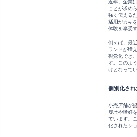
近年、企業
ことが求め
強く伝える
活用
がカギ
体験を享受
例えば、最
ランドが増
視覚化でき
す。このよ
けとなって
個別化され
小売店舗が
履歴や嗜好
ています。
化されたシ