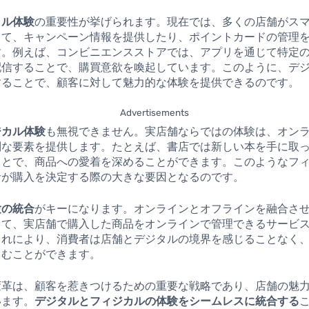
タル体験
の重要性が挙げられます。現在では、多くの店舗がス
って、キャンペーン情報を提供したり、ポイントカードの管理
す。例えば、コンビニエンスストアでは、アプリを通じて特定
配信することで、購買意欲を喚起しています。このように、デ
することで、顧客に対して魅力的な体験を提供できるのです。
Advertisements
ジカル体験
も無視できません。実店舗ならではの体験は、オン
別な要素を提供します。たとえば、書店では新しい本を手に取
ことで、商品への愛着を深めることができます。このようなフ
者が購入を決定する際の大きな要因となるのです。
験の統合
がキーになります。オンラインとオフラインを融合さ
して、実店舗で購入した商品をオンラインで管理できるサービ
これにより、消費者は店舗とデジタルの境界を感じることなく
しむことができます。
変革は、顧客を惹きつけるための重要な戦略であり、店舗の魅
います。
デジタルとフィジカルの体験をシームレスに統合する