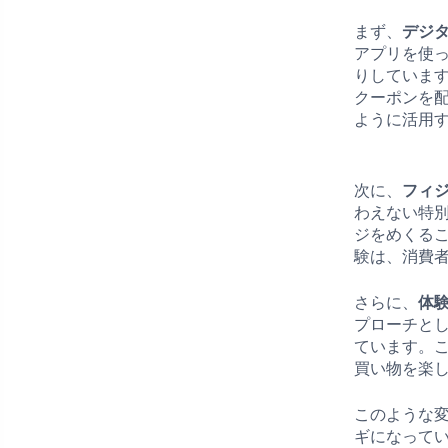
まず、
デジ
アプリを使
りしていま
クーポンを
ように活用
次に、
フィ
わえない特
ジをめくる
験は、消費
さらに、
体
プローチと
ています。
買い物を楽
このような
ギになって