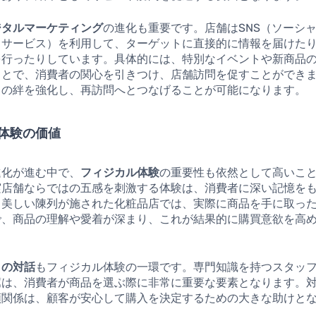
ジタルマーケティング
の進化も重要です。店舗はSNS（ソーシ
・サービス）を利用して、ターゲットに直接的に情報を届けた
行ったりしています。具体的には、特別なイベントや新商品の
ことで、消費者の関心を引きつけ、店舗訪問を促すことができ
との絆を強化し、再訪問へとつなげることが可能になります。
体験の価値
進化が進む中で、
フィジカル体験
の重要性も依然として高いこ
実店舗ならではの五感を刺激する体験は、消費者に深い記憶を
、美しい陳列が施された化粧品店では、実際に商品を手に取っ
で、商品の理解や愛着が深まり、これが結果的に購買意欲を高
との対話
もフィジカル体験の一環です。専門知識を持つスタッ
薦は、消費者が商品を選ぶ際に非常に重要な要素となります。
頼関係は、顧客が安心して購入を決定するための大きな助けと