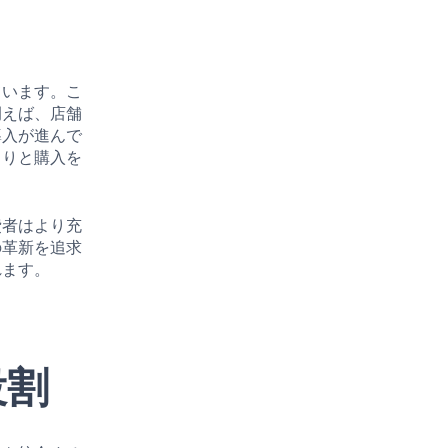
ています。こ
例えば、店舗
導入が進んで
くりと購入を
費者はより充
の革新を追求
れます。
役割