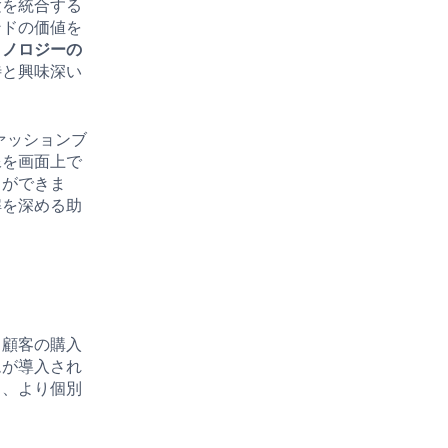
験を統合する
ンドの価値を
クノロジーの
待と興味深い
ァッションブ
像を画面上で
とができま
解を深める助
、顧客の購入
ムが導入され
し、より個別