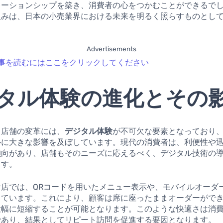
レーションシップを築き、消費者の心をつかむことができるで
組みは、日本の小売業界における未来を明るく照らすものとし
Advertisements
事を読むにはここをクリックしてください
タル体験の進化とその
る店舗の変革には、
デジタル体験
が不可欠な要素となっており
ルに大きな影響を及ぼしています。現代の消費者は、利便性や
傾向があり、店舗もそのニーズに応えるべく、デジタル技術の
ます。
食店では、QRコードを用いたメニュー表示や、モバイルオーダ
しています。これにより、顧客は席に座ったままオーダーがで
大幅に短縮することが可能となります。このような快適さは消
であり、結果としてリピート訪問を促進する要因となります。