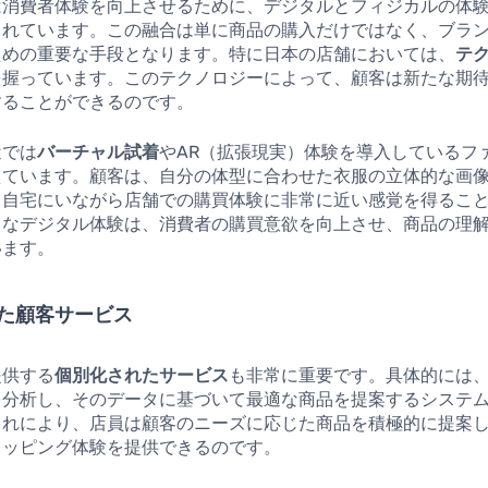
は消費者体験を向上させるために、デジタルとフィジカルの体
られています。この融合は単に商品の購入だけではなく、ブラ
ための重要な手段となります。特に日本の店舗においては、
テ
を握っています。このテクノロジーによって、顧客は新たな期
することができるのです。
近では
バーチャル試着
やAR（拡張現実）体験を導入しているフ
えています。顧客は、自分の体型に合わせた衣服の立体的な画
、自宅にいながら店舗での購買体験に非常に近い感覚を得るこ
うなデジタル体験は、消費者の購買意欲を向上させ、商品の理
います。
た顧客サービス
提供する
個別化されたサービス
も非常に重要です。具体的には
を分析し、そのデータに基づいて最適な商品を提案するシステ
これにより、店員は顧客のニーズに応じた商品を積極的に提案
ョッピング体験を提供できるのです。