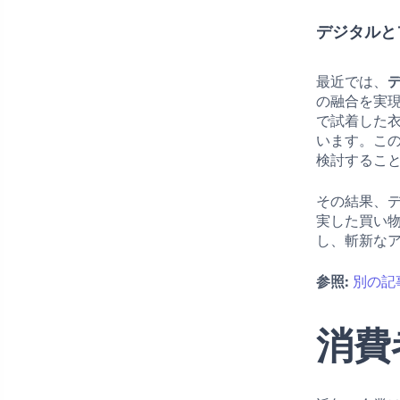
デジタルと
最近では、
の融合を実
で試着した
います。こ
検討するこ
その結果、
実した買い
し、斬新な
参照:
別の記
消費