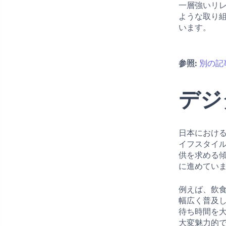
一層強いリ
ような取り
います。
参照:
別の記
デジ
日本におけ
イフスタイ
供を求める
に進めてい
例えば、飲
幅広く普及
待ち時間を
大変魅力的