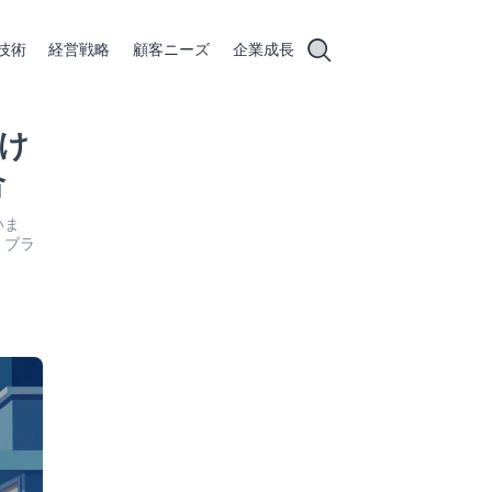
技術
経営戦略
顧客ニーズ
企業成長
け
合
いま
、ブラ