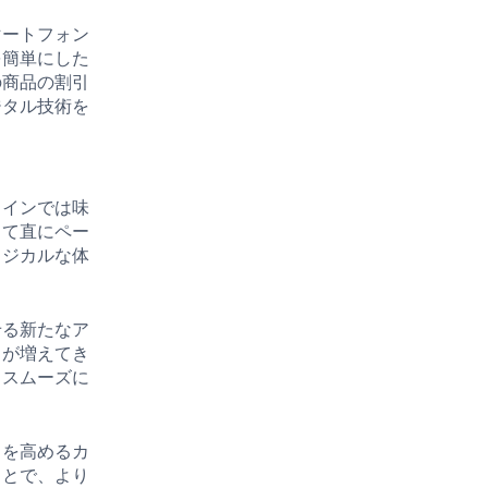
マートフォン
を簡単にした
の商品の割引
ジタル技術を
ラインでは味
って直にペー
ィジカルな体
せる新たなア
スが増えてき
、スムーズに
力を高めるカ
ことで、より