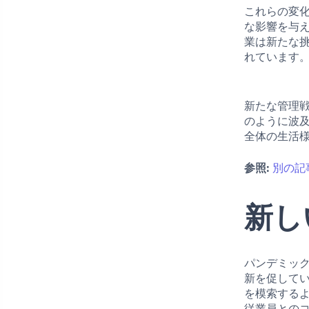
これらの変
な影響を与
業は新たな
れています
新たな管理
のように波
全体の生活
参照:
別の記
新し
パンデミッ
新を促して
を模索する
従業員との