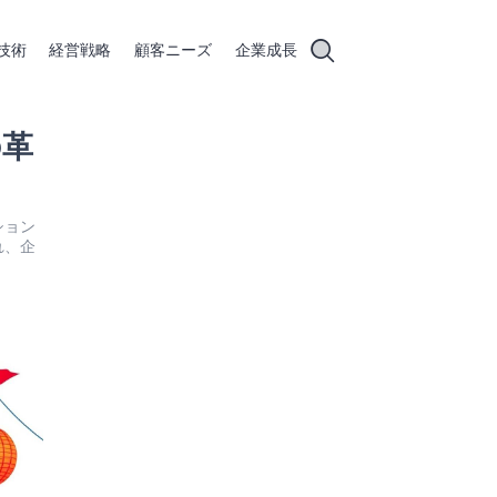
技術
経営戦略
顧客ニーズ
企業成長
の革
ション
れ、企