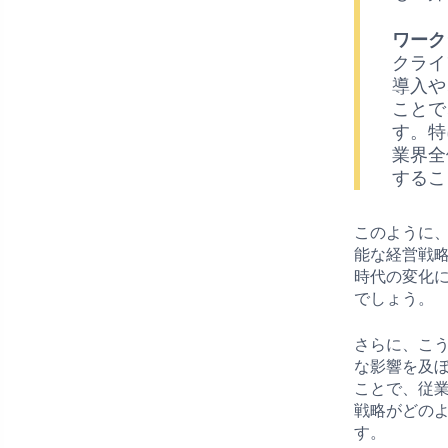
ワーク
クライ
導入や
ことで
す。特
業界全
するこ
このように
能な経営戦
時代の変化
でしょう。
さらに、こ
な影響を及
ことで、従
戦略がどの
す。