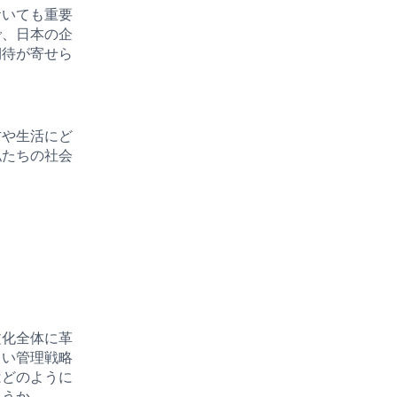
おいても重要
で、日本の企
期待が寄せら
方や生活にど
私たちの社会
文化全体に革
しい管理戦略
はどのように
ょうか。