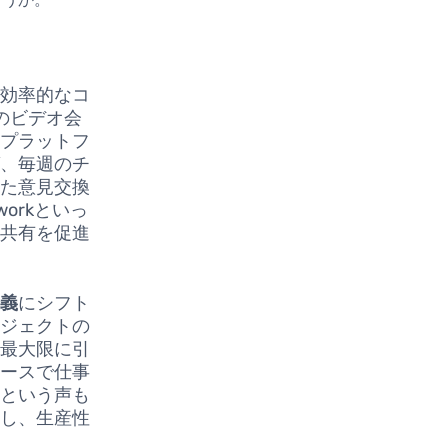
、効率的なコ
どのビデオ会
、プラットフ
ば、毎週のチ
けた意見交換
orkといっ
報共有を促進
主義
にシフト
ロジェクトの
を最大限に引
ペースで仕事
たという声も
上し、生産性