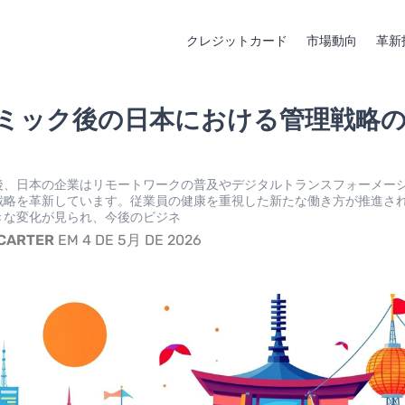
クレジットカード
市場動向
革新
ミック後の日本における管理戦略
後、日本の企業はリモートワークの普及やデジタルトランスフォーメー
戦略を革新しています。従業員の健康を重視した新たな働き方が推進さ
きな変化が見られ、今後のビジネ
 CARTER
EM 4 DE 5月 DE 2026