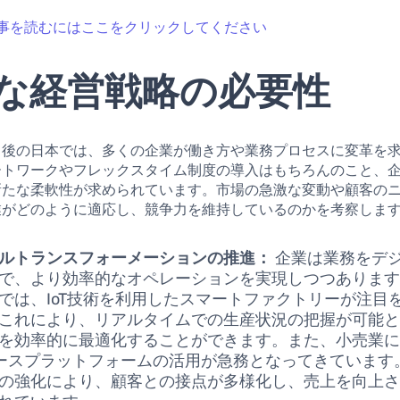
事を読むにはここをクリックしてください
な経営戦略の必要性
ク後の日本では、多くの企業が働き方や業務プロセスに変革を
ートワークやフレックスタイム制度の導入はもちろんのこと、
新たな柔軟性が求められています。市場の急激な変動や顧客の
業がどのように適応し、競争力を維持しているのかを考察しま
ルトランスフォーメーションの推進：
企業は業務をデ
で、より効率的なオペレーションを実現しつつありま
では、IoT技術を利用したスマートファクトリーが注目
これにより、リアルタイムでの生産状況の把握が可能
を効率的に最適化することができます。また、小売業
ースプラットフォームの活用が急務となってきています
の強化により、顧客との接点が多様化し、売上を向上