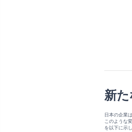
新た
日本の企業
このような
を以下に示