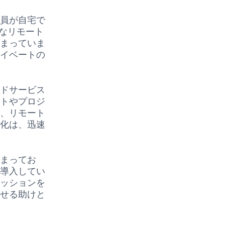
業員が自宅で
全なリモート
強まっていま
ライベートの
ウドサービス
フトやプロジ
く、リモート
ル化は、迅速
。
強まってお
を導入してい
セッションを
させる助けと