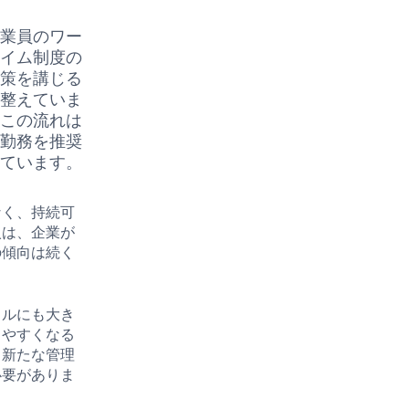
従業員のワー
タイム制度の
方策を講じる
を整えていま
、この流れは
宅勤務を推奨
けています。
なく、持続可
入は、企業が
の傾向は続く
イルにも大き
しやすくなる
。新たな管理
必要がありま