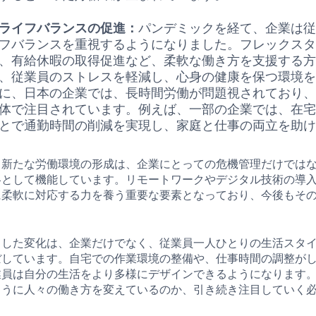
ライフバランスの促進：
パンデミックを経て、企業は
フバランスを重視するようになりました。フレックス
、有給休暇の取得促進など、柔軟な働き方を支援する
、従業員のストレスを軽減し、心身の健康を保つ環境
に、日本の企業では、長時間労働が問題視されており
体で注目されています。例えば、一部の企業では、在
とで通勤時間の削減を実現し、家庭と仕事の両立を助
、新たな労働環境の形成は、企業にとっての危機管理だけでは
略として機能しています。リモートワークやデジタル技術の導
に柔軟に対応する力を養う重要な要素となっており、今後もそ
うした変化は、企業だけでなく、従業員一人ひとりの生活スタ
ぼしています。自宅での作業環境の整備や、仕事時間の調整が
業員は自分の生活をより多様にデザインできるようになります
ように人々の働き方を変えているのか、引き続き注目していく