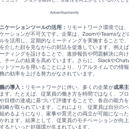
Advertisements
ニケーションツールの活用：
リモートワーク環境では
ケーションが不可欠です。企業は、ZoomやTeamsな
ルを活用し、定期的なミーティングを実施することで
を介した顔を見ながらの対話を促進しています。例え
ーティングを設けることで、進捗報告や問題解決に向
、チームの結束を高めています。さらに、SlackやChatw
ットツールを用いることにより、リアルタイムでの情
務の効率を上げる努力がなされています。
義の導入：
リモートワークに伴い、多くの企業が
成果
ます。たとえば、従業員の働き方を時間ではなく、プ
や目標の達成に基づいて評価することで、各自の能力
戦略が取られています。これにより、従業員は自分の
組めるようになり、家事や育児との両立が可能になっ
かれます。結果として、従業員のモチベーションが向
するといった好循環が生まれています。