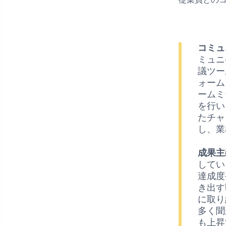
コミュ
ミュニ
議ツー
ォーム
ームミ
を行い
たチャ
し、業
成果主
してい
達成度
き出す
に取り
多く聞
も上昇