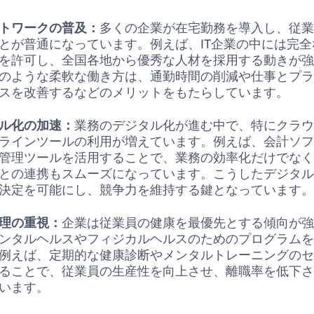
トワークの普及：
多くの企業が在宅勤務を導入し、従
とが普通になっています。例えば、IT企業の中には完
を許可し、全国各地から優秀な人材を採用する動きが
のような柔軟な働き方は、通勤時間の削減や仕事とプ
スを改善するなどのメリットをもたらしています。
ル化の加速：
業務のデジタル化が進む中で、特にクラ
ラインツールの利用が増えています。例えば、会計ソ
管理ツールを活用することで、業務の効率化だけでな
との連携もスムーズになっています。こうしたデジタ
決定を可能にし、競争力を維持する鍵となっています
理の重視：
企業は従業員の健康を最優先とする傾向が
ンタルヘルスやフィジカルヘルスのためのプログラム
例えば、定期的な健康診断やメンタルトレーニングの
ることで、従業員の生産性を向上させ、離職率を低下
います。