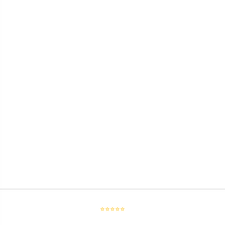
⭐⭐⭐⭐⭐