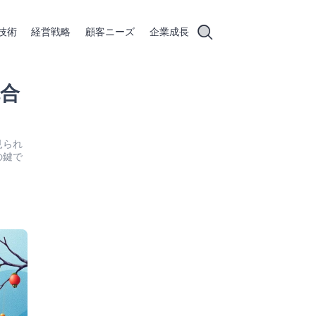
技術
経営戦略
顧客ニーズ
企業成長
合
見られ
の鍵で