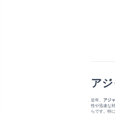
アジ
近年、
アジ
性や迅速な
らです。特