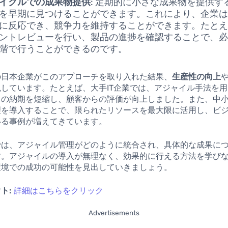
イクルでの成果物提供
: 定期的に小さな成果物を提供す
を早期に見つけることができます。これにより、企業
に反応でき、競争力を維持することができます。たと
ントレビューを行い、製品の進捗を確認することで、
階で行うことができるのです。
の日本企業がこのアプローチを取り入れた結果、
生産性の向上
現しています。たとえば、大手IT企業では、アジャイル手法を
トの納期を短縮し、顧客からの評価が向上しました。また、中
理を導入することで、限られたリソースを最大限に活用し、ビ
いる事例が増えてきています。
では、アジャイル管理がどのように統合され、具体的な成果に
す。アジャイルの導入が無理なく、効果的に行える方法を学び
環境での成功の可能性を見出していきましょう。
ト:
詳細はこちらをクリック
Advertisements