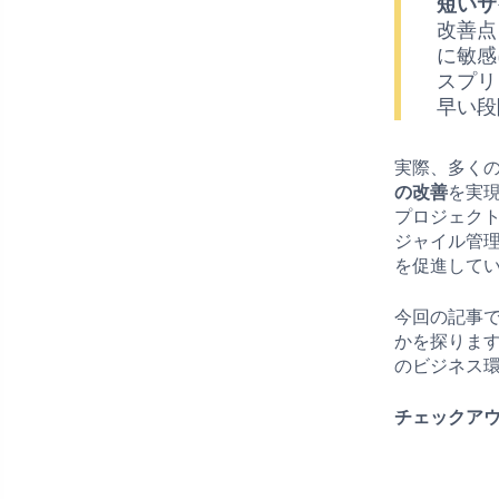
短いサ
改善点
に敏感
スプリ
早い段
実際、多く
の改善
を実
プロジェク
ジャイル管
を促進して
今回の記事
かを探りま
のビジネス
チェックアウ